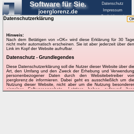
Software für Sie.
Datenschutz
Impressum
joerglorenz.de
BerlinHimmel
Datenschutzerklärung
O
Software
Hinweis:
Nach dem Betätigen von »OK« wird diese Erklärung für 30 Tag
Aktueller Hinweis:
Zur Zeit kann ich leider keine
nicht mehr automatisch erscheinen. Sie ist aber jederzeit über de
kurzfristigen Angebote abgeben, bei Aufträgen muss mit
Link im Kopf der Website aufrufbar.
längeren Erfüllungszeiträumen gerechnet werden.
Datenschutz - Grundlegendes
Diese Datenschutzerklärung soll die Nutzer dieser Website über di
Art, den Umfang und den Zweck der Erhebung und Verwendun
personenbezogener Daten durch den Websitebetreiber vo
joerglorenz.de informieren. Dabei geht es ausschließlich um di
Nutzung dieser Website, nicht aber um die Nutzung besondere
einzelner Softwareangebote. Letztere haben aufgrund ihre
Funktionen Besonderheiten, so dass verschiedene Date
gespeichert werden müssen, die für das Funktionieren erforderlic
sind. Hier ist es wichtig, dass Sie selbst zum Testen diese
Funktionen möglichst erfundene Daten verwenden. Ansonsten wir
auf die spezifischen Besonderheiten beim jeweiligen Angebo
gesondert hingewiesen.
Generell gilt: Wenn Sie ein Angebot bei den Add-Ins nutzen, be
dem Daten übertragen werden, werden diese Daten auf de
Server joerglorenz.de gespeichert. Dies erfolgt in MySQL-Tabellen