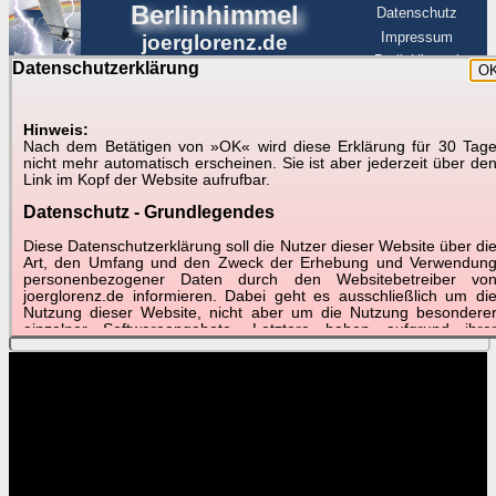
Berlinhimmel
Datenschutz
Impressum
joerglorenz.de
BerlinHimmel
Datenschutzerklärung
O
BerlinHimmel
Blitzmarathon
Am Himmel
☰
Luftfahrt
Hinweis:
Nach dem Betätigen von »OK« wird diese Erklärung für 30 Tag
Am Himmel
►
nicht mehr automatisch erscheinen. Sie ist aber jederzeit über de
Link im Kopf der Website aufrufbar.
Wetter-Zeitraffer und andere Videos
Datenschutz - Grundlegendes
📽
📽
📽
Diese Datenschutzerklärung soll die Nutzer dieser Website über di
Art, den Umfang und den Zweck der Erhebung und Verwendun
personenbezogener Daten durch den Websitebetreiber vo
joerglorenz.de informieren. Dabei geht es ausschließlich um di
Juni 2021
Mai 2021
April 2021
Nutzung dieser Website, nicht aber um die Nutzung besondere
Best of
Best of
Best of
einzelner Softwareangebote. Letztere haben aufgrund ihre
Funktionen Besonderheiten, so dass verschiedene Date
gespeichert werden müssen, die für das Funktionieren erforderlic
sind. Hier ist es wichtig, dass Sie selbst zum Testen diese
Funktionen möglichst erfundene Daten verwenden. Ansonsten wir
auf die spezifischen Besonderheiten beim jeweiligen Angebo
gesondert hingewiesen.
Generell gilt: Wenn Sie ein Angebot bei den Add-Ins nutzen, be
dem Daten übertragen werden, werden diese Daten auf de
Server joerglorenz.de gespeichert. Dies erfolgt in MySQL-Tabellen