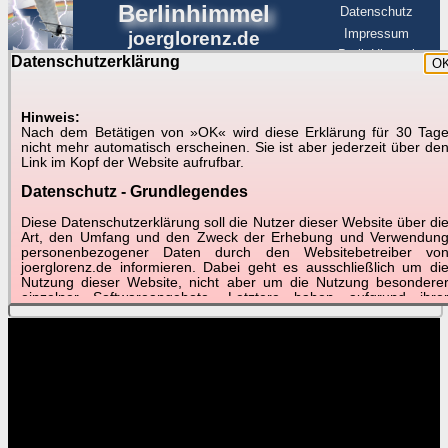
Berlinhimmel
Datenschutz
Impressum
joerglorenz.de
BerlinHimmel
Datenschutzerklärung
O
BerlinHimmel
Blitzmarathon
Am Himmel
☰
Luftfahrt
Hinweis:
Nach dem Betätigen von »OK« wird diese Erklärung für 30 Tag
Am Himmel
►
nicht mehr automatisch erscheinen. Sie ist aber jederzeit über de
Link im Kopf der Website aufrufbar.
Wetter-Zeitraffer und andere Videos
Datenschutz - Grundlegendes
📽
📽
📽
Diese Datenschutzerklärung soll die Nutzer dieser Website über di
Art, den Umfang und den Zweck der Erhebung und Verwendun
personenbezogener Daten durch den Websitebetreiber vo
joerglorenz.de informieren. Dabei geht es ausschließlich um di
Mai 2017
April 2017
April 2017
Nutzung dieser Website, nicht aber um die Nutzung besondere
Schnelldurchlauf
Best of
Monatsblatt
einzelner Softwareangebote. Letztere haben aufgrund ihre
Funktionen Besonderheiten, so dass verschiedene Date
gespeichert werden müssen, die für das Funktionieren erforderlic
sind. Hier ist es wichtig, dass Sie selbst zum Testen diese
Funktionen möglichst erfundene Daten verwenden. Ansonsten wir
auf die spezifischen Besonderheiten beim jeweiligen Angebo
gesondert hingewiesen.
Generell gilt: Wenn Sie ein Angebot bei den Add-Ins nutzen, be
dem Daten übertragen werden, werden diese Daten auf de
Server joerglorenz.de gespeichert. Dies erfolgt in MySQL-Tabellen