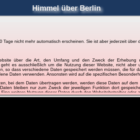
Himmel über Berlin
joerglorenz.de
immel
Blitzmarathon
Am Himmel
Luf
Tage nicht mehr automatisch erscheinen. Sie ist aber jederzeit über d
ere Videos
r Website über die Art, den Umfang und den Zweck der Erhebun
📽
📽
📽
i geht es ausschließlich um die Nutzung dieser Website, nicht abe
, so dass verschiedene Daten gespeichert werden müssen, die für das F
ndene Daten verwenden. Ansonsten wird auf die spezifischen Besonderh
tzen, bei dem Daten übertragen werden, werden diese Daten auf dem S
ber 2020
November 2020
Oktober 2020
Septemb
 Daten bleiben nur zum Zweck der jeweiligen Funktion dort gespeic
est of
Best of
Best of
Best
 Eine weitere Nutzung dieser Daten durch den Websitebetreiber oder a
nst und behandelt Ihre personenbezogenen Daten vertraulich und ent
ieser Webseite Änderungen an dieser Datenschutzerklärung vorge
 durchzulesen.
zogene Daten” oder “Verarbeitung”) finden Sie in Art. 4 DSGVO.