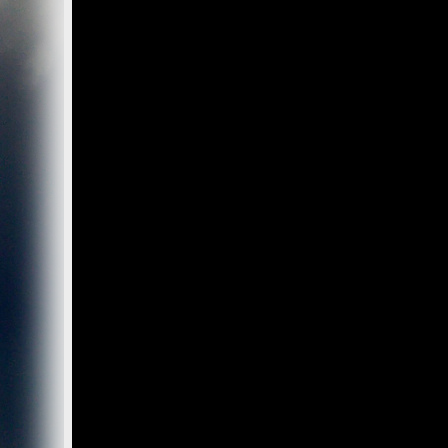
Wir, der Websitebetreiber bzw. Seitenprovider, erheben a
als „Server-Logfiles“ auf dem Server der Website ab. Fol
Besuchte Website und besuchte Webseite
Uhrzeit zum Zeitpunkt des Zugriffes
Menge der gesendeten Daten in Byte
Quelle/Verweis, von welchem Sie auf die Seite gel
Verwendeter Browser
Verwendetes Betriebssystem
Verwendete IP-Adresse
Die Server-Logfiles werden für einige Zeit gespeichert u
Strato dazu:
DSGVO und Log-Daten: Welche Daten wir von Deinen W
Datenschutzinformation
Der Websitebetreiber zeichnet die o. g. Daten selbst au
können und zur Qualitätssicherung um festzustellen, w
Löschung ausgenommen bis der Vorfall endgültig geklärt i
Reichweitenmessung & Cookies
Eine Reichweitenmessung in diesem Sinne erfolgt durch
direkte Verbindung zu Besuchern ausgewertet.
Bei Cookies handelt es sich um kleine Dateien, welche au
Diese Website verwendet ausschließlich einen Cookie 
identifiziert werden können. Andere Daten als die ID sin