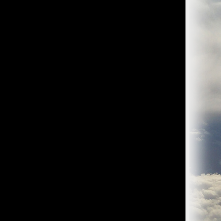
O) Daten über Zugriffe auf die Website und speichern diese
s Strato AG, der Websitebetreiber nutzt diese Daten nicht.
iffe zu erkennen, um z. B. Missbrauchsfälle aufklären zu
weisgründen aufgehoben werden, sind sie solange von der
bsite und der Webseiten auf der Basis der Logfiles ohne
ien zu.
ktuellen Besuch der Website durch die einzelnen Seiten
wsersitzung. Benötigt wird der Cookie allerdings auch nur,