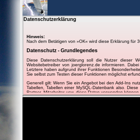
Datenschutzerklärung
BerlinH
Hinweis:
Nach dem Betätigen von »OK« wird diese Erklärung für 30 
Am Himmel
►
Wetter-Zeitraffer und and
Datenschutz - Grundlegendes
Diese Datenschutzerklärung soll die Nutzer diese
📽
📽
📽
Websitebetreiber von joerglorenz.de informieren. Dabe
Letztere haben aufgrund ihrer Funktionen Besonderheiten
Sie selbst zum Testen dieser Funktionen möglichst erfu
Generell gilt: Wenn Sie ein Angebot bei den Add-Ins nu
März 2021
Februar 2021
Januar 2021
Dezem
Tabellen, Tabellen einer MySQL-Datenbank also. Diese
Best of
Best of
Best of
B
Partner, Mitarbeiter usw. diese Daten verwenden können.
Der Websitebetreiber nimmt Ihren Datenschutz sehr er
Technologien und die ständige Weiterentwicklung d
Datenschutzerklärung in regelmäßigen Abständen wieder
Definitionen der verwendeten Begriffe (z.B. “personenbe
Zugriffsdaten