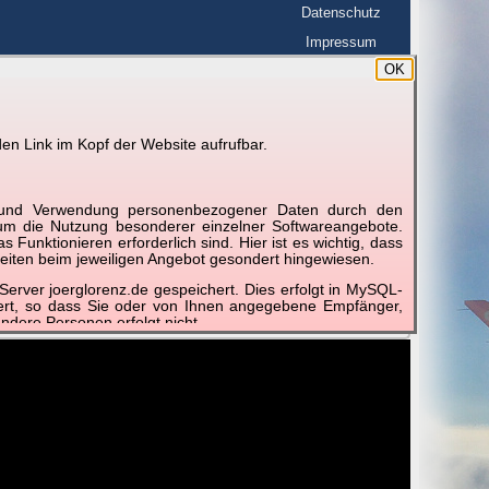
Datenschutz
Impressum
OK
BerlinHimmel
☰
tfahrt
Wetterdoku
en Link im Kopf der Website aufrufbar.
g und Verwendung personenbezogener Daten durch den
📽
📽
📽
r um die Nutzung besonderer einzelner Softwareangebote.
unktionieren erforderlich sind. Hier ist es wichtig, dass
eiten beim jeweiligen Angebot gesondert hingewiesen.
erver joerglorenz.de gespeichert. Dies erfolgt in MySQL-
er 2020
August 2020
Juli 2020
Juni 2020
hert, so dass Sie oder von Ihnen angegebene Empfänger,
 of
Best of
Best of
Best of
ndere Personen erfolgt nicht.
sprechend der gesetzlichen Vorschriften. Da durch neue
nommen werden können, empfehlen wir Ihnen, sich die