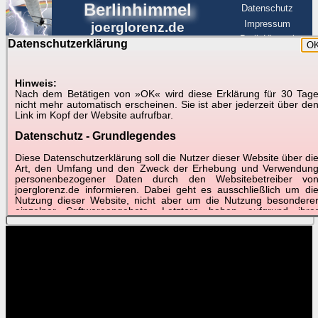
Berlinhimmel
Datenschutz
Impressum
joerglorenz.de
BerlinHimmel
Datenschutzerklärung
O
BerlinHimmel
Blitzmarathon
Am Himmel
☰
Luftfahrt
Hinweis:
Nach dem Betätigen von »OK« wird diese Erklärung für 30 Tag
Am Himmel
►
nicht mehr automatisch erscheinen. Sie ist aber jederzeit über de
Link im Kopf der Website aufrufbar.
Wetter-Zeitraffer und andere Videos
Datenschutz - Grundlegendes
📽
📽
📽
Diese Datenschutzerklärung soll die Nutzer dieser Website über di
Art, den Umfang und den Zweck der Erhebung und Verwendun
personenbezogener Daten durch den Websitebetreiber vo
2019
joerglorenz.de informieren. Dabei geht es ausschließlich um di
2019: Winterhalbjahr
Dezember 2018
Dezember 2018
Nutzung dieser Website, nicht aber um die Nutzung besondere
2018/19
Best of
Schnelldurchlauf
einzelner Softwareangebote. Letztere haben aufgrund ihre
Funktionen Besonderheiten, so dass verschiedene Date
gespeichert werden müssen, die für das Funktionieren erforderlic
sind. Hier ist es wichtig, dass Sie selbst zum Testen diese
Funktionen möglichst erfundene Daten verwenden. Ansonsten wir
auf die spezifischen Besonderheiten beim jeweiligen Angebo
gesondert hingewiesen.
Generell gilt: Wenn Sie ein Angebot bei den Add-Ins nutzen, be
dem Daten übertragen werden, werden diese Daten auf de
Server joerglorenz.de gespeichert. Dies erfolgt in MySQL-Tabellen