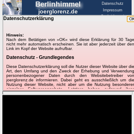
Berlinhimmel
Datenschutz
Impressum
joerglorenz.de
BerlinHimmel
Datenschutzerklärung
O
BerlinHimmel
Blitzmarathon
Am Himmel
☰
Luftfahrt
Hinweis:
Nach dem Betätigen von »OK« wird diese Erklärung für 30 Tag
Am Himmel
►
nicht mehr automatisch erscheinen. Sie ist aber jederzeit über de
Link im Kopf der Website aufrufbar.
Wetter-Zeitraffer und andere Videos
Datenschutz - Grundlegendes
📽
📽
📽
Diese Datenschutzerklärung soll die Nutzer dieser Website über di
Art, den Umfang und den Zweck der Erhebung und Verwendun
personenbezogener Daten durch den Websitebetreiber vo
joerglorenz.de informieren. Dabei geht es ausschließlich um di
Februar 2017
Februar 2017
Januar 2017
Nutzung dieser Website, nicht aber um die Nutzung besondere
Best of
Schnelldurchlauf
Monatsblatt
einzelner Softwareangebote. Letztere haben aufgrund ihre
Funktionen Besonderheiten, so dass verschiedene Date
gespeichert werden müssen, die für das Funktionieren erforderlic
sind. Hier ist es wichtig, dass Sie selbst zum Testen diese
Funktionen möglichst erfundene Daten verwenden. Ansonsten wir
auf die spezifischen Besonderheiten beim jeweiligen Angebo
gesondert hingewiesen.
Generell gilt: Wenn Sie ein Angebot bei den Add-Ins nutzen, be
dem Daten übertragen werden, werden diese Daten auf de
Server joerglorenz.de gespeichert. Dies erfolgt in MySQL-Tabellen