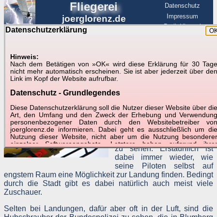
Fliegerei
Datenschutz
Impressum
joerglorenz.de
BerlinHimmel
Datenschutzerklärung
O
BerlinHimmel
Blitzmarathon
Am Himmel
☰
Luftfahrt
Hinweis:
Nach dem Betätigen von »OK« wird diese Erklärung für 30 Tag
Luftfahrt
► Helis
nicht mehr automatisch erscheinen. Sie ist aber jederzeit über de
Link im Kopf der Website aufrufbar.
Helicopter/Hubschrauber
Datenschutz - Grundlegendes
sind in Berlin nahezu Alltag.
Diese Datenschutzerklärung soll die Nutzer dieser Website über di
Vor allem Christoph 31, der
Art, den Umfang und den Zweck der Erhebung und Verwendun
Heli der ADAC-Luftrettung,
personenbezogener Daten durch den Websitebetreiber vo
joerglorenz.de informieren. Dabei geht es ausschließlich um di
ist täglich unterwegs und so
Nutzung dieser Website, nicht aber um die Nutzung besondere
immer mal wieder irgendwo
einzelner Softwareangebote. Letztere haben aufgrund ihre
zu sehen. Erstaunlich ist
Funktionen Besonderheiten, so dass verschiedene Date
dabei immer wieder, wie
gespeichert werden müssen, die für das Funktionieren erforderlic
seine Piloten selbst auf
sind. Hier ist es wichtig, dass Sie selbst zum Testen diese
Funktionen möglichst erfundene Daten verwenden. Ansonsten wir
engstem Raum eine Möglichkeit zur Landung finden. Bedingt
auf die spezifischen Besonderheiten beim jeweiligen Angebo
durch die Stadt gibt es dabei natürlich auch meist viele
gesondert hingewiesen.
Zuschauer.
Generell gilt: Wenn Sie ein Angebot bei den Add-Ins nutzen, be
Selten bei Landungen, dafür aber oft in der Luft, sind die
dem Daten übertragen werden, werden diese Daten auf de
Server joerglorenz.de gespeichert. Dies erfolgt in MySQL-Tabellen