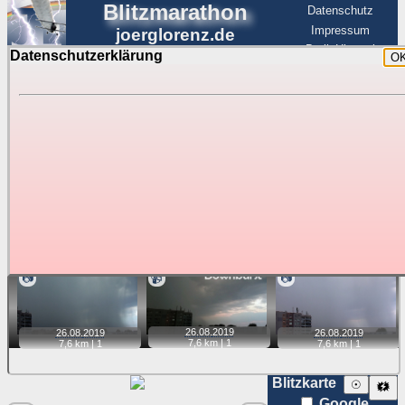
Blitzmarathon
Datenschutz
Impressum
joerglorenz.de
BerlinHimmel
Datenschutzerklärung
O
BerlinHimmel
Blitzmarathon
Am Himmel
☰
Luftfahrt
Gewitter über Berlin:
Zubehör
Tipp:
Auf der Karte beim Einzelfoto können
Karte
Sie auf ihre Position tippen und sehen, wie
weit die gewählte Position zu den Blitzen auf dem Foto bzw.
im Video entfernt ist. Quelle der Blitzdaten:
kachelmannwetter
. Doppelklick auf Thumb zum Anzeigen.
📷
📹
📷
26.08.
2019
26.08.
2019
26.08.
2019
7,6 km |
1
7,6 km |
1
7,6 km |
1
Blitzkarte
☉
🗱
Google