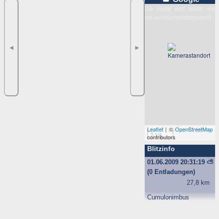
Die Karte wird leider nur
mit JavaScript dargestellt.
◄
►
Leaflet
| ©
OpenStreetMap
5 km
contributors
Blitzinfo
01.06.2009 20:31:19
⛅
(0 Entladungen)
27,8 km
Cumulonimbus