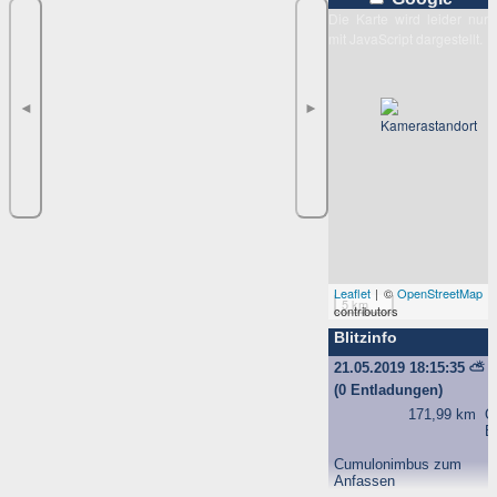
Die Karte wird leider nur
mit JavaScript dargestellt.
◄
►
Leaflet
| ©
OpenStreetMap
5 km
contributors
Blitzinfo
21.05.2019 18:15:35
⛅
(0 Entladungen)
171,99 km
O
B
Cumulonimbus zum
Anfassen