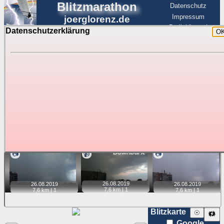
Blitzmarathon
Datenschutz
Impressum
joerglorenz.de
BerlinHimmel
Datenschutzerklärung
O
BerlinHimmel
Blitzmarathon
Am Himmel
☰
Luftfahrt
Gewitter über Berlin:
Zubehör
Tipp:
Auf der Karte beim Einzelfoto können
Karte
Sie auf ihre Position tippen und sehen, wie
weit die gewählte Position zu den Blitzen auf dem Foto bzw.
im Video entfernt ist. Quelle der Blitzdaten:
kachelmannwetter
. Doppelklick auf Thumb zum Anzeigen.
📷
📹
📷
26.08.
2019
26.08.
2019
26.08.
2019
7,6 km |
1
7,6 km |
1
7,6 km |
1
Blitzkarte
☉
🗱
Google