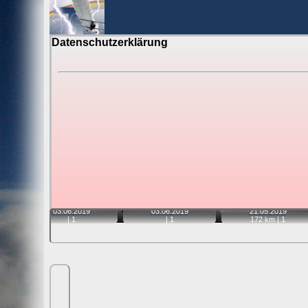
Datenschutzerklärung
BerlinH
Gewitter über Berlin:
Zubehör
Tipp:
Auf der Karte beim Einzelfoto können Sie auf i
Video entfernt ist. Quelle der Blitzdaten:
kachelmannw
📷
📷
📷
03.06.
2019
03.06.
2019
21.05.
2019
|
1
|
1
172 km |
1