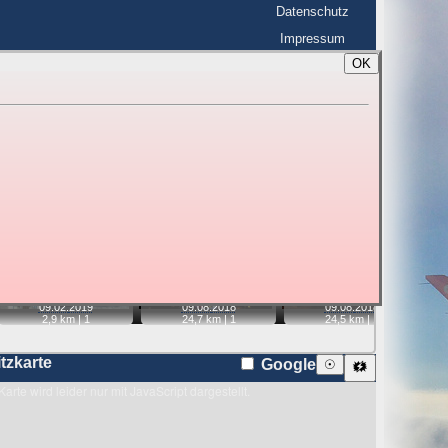
Datenschutz
Impressum
OK
BerlinHimmel
☰
tfahrt
Blitzmarathon
 zu den Blitzen auf dem Foto bzw. im
Karte
📷
📷
📷
📹
09.02.
2019
09.08.
2018
09.08.
2018
2,9 km |
1
24,7 km |
1
24,5 km |
1
itzkarte
Google
☉
🗱
Karte wird leider nur mit JavaScript dargestellt.