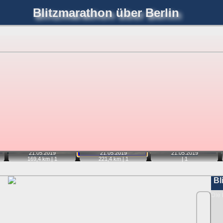
Blitzmarathon
über Berlin
joerglorenz.de
immel
Blitzmarathon
Am Himmel
Luf
hre Position tippen und sehen, wie weit die gewählte Position
etter
. Doppelklick auf Thumb zum Anzeigen.
📷
📷
📷
21.05.
2019
21.05.
2019
21.05.
2019
169,4 km |
1
221,4 km |
1
|
1
Bl
Die 