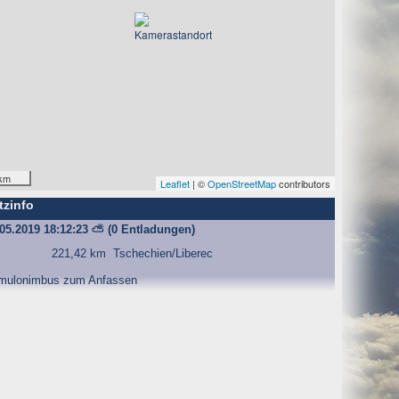
km
Leaflet
| ©
OpenStreetMap
contributors
tzinfo
.05.2019 18:12:23
⛅
(0 Entladungen)
221,42 km
Tschechien/Liberec
mulonimbus zum Anfassen