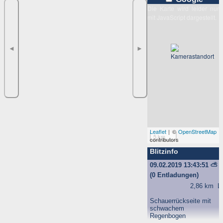
Die Karte wird leider nur
mit JavaScript dargestellt.
◄
►
Leaflet
| ©
OpenStreetMap
5 km
contributors
Blitzinfo
09.02.2019 13:43:51
⛅
(0 Entladungen)
2,86 km
L
Schauerrückseite mit
schwachem
Regenbogen