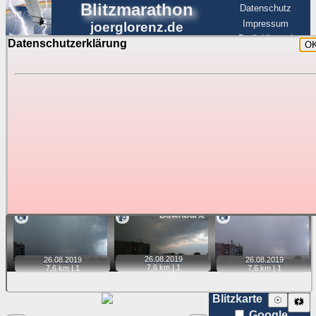
Blitzmarathon
Datenschutz
Impressum
joerglorenz.de
BerlinHimmel
Datenschutzerklärung
O
BerlinHimmel
Blitzmarathon
Am Himmel
☰
Luftfahrt
Gewitter über Berlin:
Zubehör
Tipp:
Auf der Karte beim Einzelfoto können
Karte
Sie auf ihre Position tippen und sehen, wie
weit die gewählte Position zu den Blitzen auf dem Foto bzw.
im Video entfernt ist. Quelle der Blitzdaten:
kachelmannwetter
. Doppelklick auf Thumb zum Anzeigen.
📷
📹
📷
26.08.
2019
26.08.
2019
26.08.
2019
7,6 km |
1
7,6 km |
1
7,6 km |
1
Blitzkarte
☉
🗱
Google