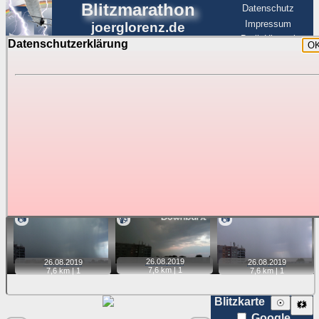
Blitzmarathon
Datenschutz
Impressum
joerglorenz.de
BerlinHimmel
Datenschutzerklärung
O
BerlinHimmel
Blitzmarathon
Am Himmel
☰
Luftfahrt
Gewitter über Berlin:
Zubehör
Tipp:
Auf der Karte beim Einzelfoto können
Karte
Sie auf ihre Position tippen und sehen, wie
weit die gewählte Position zu den Blitzen auf dem Foto bzw.
im Video entfernt ist. Quelle der Blitzdaten:
kachelmannwetter
. Doppelklick auf Thumb zum Anzeigen.
📷
📹
📷
26.08.
2019
26.08.
2019
26.08.
2019
7,6 km |
1
7,6 km |
1
7,6 km |
1
Blitzkarte
☉
🗱
Google