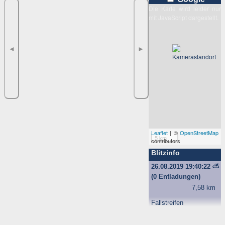
Die Karte wird leider nur
mit JavaScript dargestellt.
◄
►
Leaflet
| ©
OpenStreetMap
5 km
contributors
Blitzinfo
26.08.2019 19:40:22
⛅
(0 Entladungen)
7,58 km
Fallstreifen