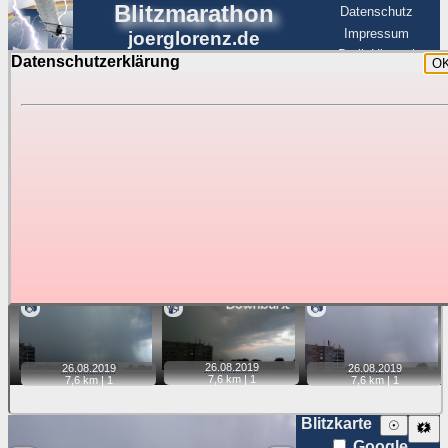
Blitzmarathon
Datenschutz
Impressum
joerglorenz.de
BerlinHimmel
Datenschutzerklärung
O
BerlinHimmel
Blitzmarathon
Am Himmel
☰
Luftfahrt
Gewitter über Berlin:
Zubehör
Tipp:
Auf der Karte beim Einzelfoto können
Karte
Sie auf ihre Position tippen und sehen, wie
weit die gewählte Position zu den Blitzen auf dem Foto bzw.
im Video entfernt ist. Quelle der Blitzdaten:
kachelmannwetter
. Doppelklick auf Thumb zum Anzeigen.
📷
📹
📷
26.08.
2019
26.08.
2019
26.08.
2019
7,6 km |
1
7,6 km |
1
7,6 km |
1
Blitzkarte
☉
🗱
Google