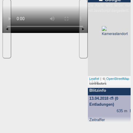
Die Karte wird leider nur
mit JavaScript dargestellt.
◄
►
Leaflet
| ©
OpenStreetMap
5 km
contributors
Blitzinfo
13.04.2018
⛅
(0
Entladungen)
635 m
B
Zeitraffer