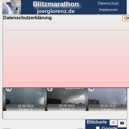
Blitzmarathon
Datenschutz
Impressum
joerglorenz.de
BerlinHimmel
Datenschutzerklärung
O
BerlinHimmel
Blitzmarathon
Am Himmel
☰
Luftfahrt
Gewitter über Berlin:
Zubehör
Tipp:
Auf der Karte beim Einzelfoto können
Karte
Sie auf ihre Position tippen und sehen, wie
weit die gewählte Position zu den Blitzen auf dem Foto bzw.
im Video entfernt ist. Quelle der Blitzdaten:
kachelmannwetter
. Doppelklick auf Thumb zum Anzeigen.
📷
📹
📷
26.08.
2019
26.08.
2019
26.08.
2019
7,6 km |
1
7,6 km |
1
7,6 km |
1
Blitzkarte
☉
🗱
Google