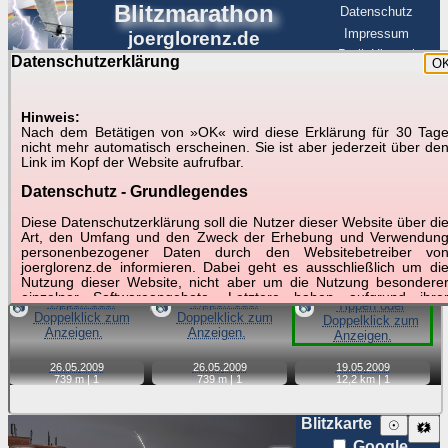
Blitzmarathon
Datenschutz
Impressum
joerglorenz.de
BerlinHimmel
Datenschutzerklärung
O
BerlinHimmel
Blitzmarathon
Am Himmel
☰
Luftfahrt
Hinweis:
Gewitter über Berlin:
Nach dem Betätigen von »OK« wird diese Erklärung für 30 Tag
nicht mehr automatisch erscheinen. Sie ist aber jederzeit über de
Zubehör
Link im Kopf der Website aufrufbar.
Datenschutz - Grundlegendes
Tipp:
Auf der Karte beim Einzelfoto können
Karte
Sie auf ihre Position tippen und sehen, wie
Diese Datenschutzerklärung soll die Nutzer dieser Website über di
weit die gewählte Position zu den Blitzen auf dem Foto bzw.
Art, den Umfang und den Zweck der Erhebung und Verwendun
im Video entfernt ist. Quelle der Blitzdaten:
personenbezogener Daten durch den Websitebetreiber vo
kachelmannwetter
. Doppelklick auf Thumb zum Anzeigen.
joerglorenz.de informieren. Dabei geht es ausschließlich um di
Nutzung dieser Website, nicht aber um die Nutzung besondere
einzelner Softwareangebote. Letztere haben aufgrund ihre
📷
📷
📷
Funktionen Besonderheiten, so dass verschiedene Date
gespeichert werden müssen, die für das Funktionieren erforderlic
sind. Hier ist es wichtig, dass Sie selbst zum Testen diese
Funktionen möglichst erfundene Daten verwenden. Ansonsten wir
26.05.
2009
26.05.
2009
19.05.
2009
auf die spezifischen Besonderheiten beim jeweiligen Angebo
739 m |
1
739 m |
1
12,2 km |
1
gesondert hingewiesen.
Generell gilt: Wenn Sie ein Angebot bei den Add-Ins nutzen, be
Blitzkarte
☉
🗱
dem Daten übertragen werden, werden diese Daten auf de
Google
Server joerglorenz.de gespeichert. Dies erfolgt in MySQL-Tabellen