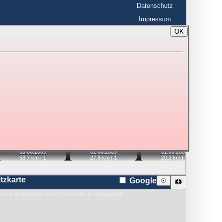
Datenschutz
Impressum
OK
BerlinHimmel
☰
tfahrt
Blitzmarathon
 zu den Blitzen auf dem Foto bzw. im
Karte
📷
📷
📷
📷
30.06.
2009
01.06.
2009
01.06.
2009
58,7 km |
1
27,8 km |
1
20,2 km |
1
itzkarte
Google
☉
🗱
Karte wird leider nur mit JavaScript dargestellt.