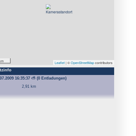
km
Leaflet
| ©
OpenStreetMap
contributors
tzinfo
.07.2009 16:35:37
⛅
(0 Entladungen)
2,91 km