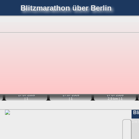
Blitzmarathon
über Berlin
joerglorenz.de
immel
Blitzmarathon
Am Himmel
Luf
hre Position tippen und sehen, wie weit die gewählte Position
etter
. Doppelklick auf Thumb zum Anzeigen.
📷
📷
📷
17.07.
2009
17.07.
2009
17.07.
2009
|
1
|
1
2,9 km |
1
Bl
Die 