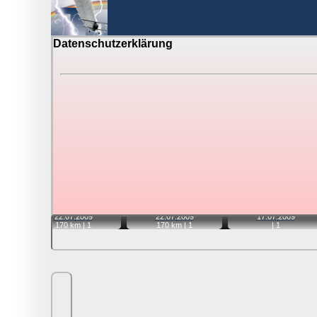
Datenschutzerklärung
BerlinH
Gewitter über Berlin:
Zubehör
Tipp:
Auf der Karte beim Einzelfoto können Sie auf i
Video entfernt ist. Quelle der Blitzdaten:
kachelmannw
📷
📷
📷
22.07.
2009
22.07.
2009
17.07.
2009
170 km |
1
170 km |
1
|
1