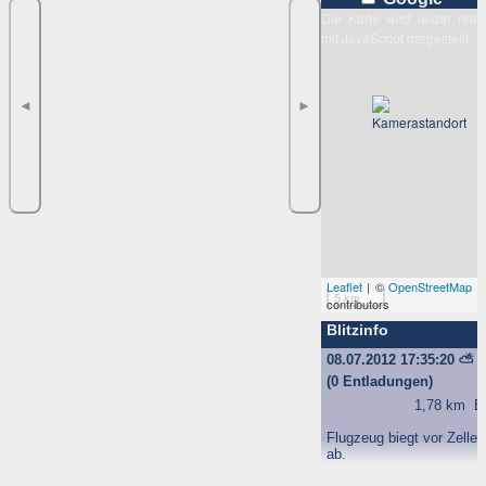
Die Karte wird leider nur
mit JavaScript dargestellt.
◄
►
Leaflet
| ©
OpenStreetMap
5 km
contributors
Blitzinfo
08.07.2012 17:35:20
⛅
(0 Entladungen)
1,78 km
B
Flugzeug biegt vor Zelle
ab.