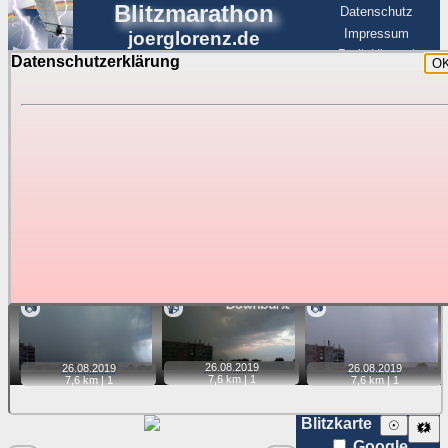
Blitzmarathon
Datenschutz
Impressum
joerglorenz.de
BerlinHimmel
Datenschutzerklärung
O
BerlinHimmel
Blitzmarathon
Am Himmel
☰
Luftfahrt
Gewitter über Berlin:
Zubehör
Tipp:
Auf der Karte beim Einzelfoto können
Karte
Sie auf ihre Position tippen und sehen, wie
weit die gewählte Position zu den Blitzen auf dem Foto bzw.
im Video entfernt ist. Quelle der Blitzdaten:
kachelmannwetter
. Doppelklick auf Thumb zum Anzeigen.
📷
📹
📷
26.08.
2019
26.08.
2019
26.08.
2019
7,6 km |
1
7,6 km |
1
7,6 km |
1
Blitzkarte
☉
🗱
Google