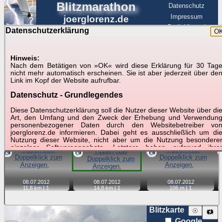
Blitzmarathon
Datenschutz
Impressum
joerglorenz.de
BerlinHimmel
Datenschutzerklärung
O
BerlinHimmel
Blitzmarathon
Am Himmel
☰
Luftfahrt
Hinweis:
Gewitter über Berlin:
Nach dem Betätigen von »OK« wird diese Erklärung für 30 Tag
nicht mehr automatisch erscheinen. Sie ist aber jederzeit über de
Zubehör
Link im Kopf der Website aufrufbar.
Datenschutz - Grundlegendes
Tipp:
Auf der Karte beim Einzelfoto können
Karte
Sie auf ihre Position tippen und sehen, wie
Diese Datenschutzerklärung soll die Nutzer dieser Website über di
weit die gewählte Position zu den Blitzen auf dem Foto bzw.
Art, den Umfang und den Zweck der Erhebung und Verwendun
im Video entfernt ist. Quelle der Blitzdaten:
personenbezogener Daten durch den Websitebetreiber vo
kachelmannwetter
. Doppelklick auf Thumb zum Anzeigen.
joerglorenz.de informieren. Dabei geht es ausschließlich um di
Nutzung dieser Website, nicht aber um die Nutzung besondere
einzelner Softwareangebote. Letztere haben aufgrund ihre
📷
📷
📷
Funktionen Besonderheiten, so dass verschiedene Date
gespeichert werden müssen, die für das Funktionieren erforderlic
sind. Hier ist es wichtig, dass Sie selbst zum Testen diese
Funktionen möglichst erfundene Daten verwenden. Ansonsten wir
08.07.
2012
08.07.
2012
08.07.
2012
auf die spezifischen Besonderheiten beim jeweiligen Angebo
11,8 km |
1
14,8 km |
1
106 m |
1
gesondert hingewiesen.
Generell gilt: Wenn Sie ein Angebot bei den Add-Ins nutzen, be
Blitzkarte
☉
🗱
dem Daten übertragen werden, werden diese Daten auf de
Google
Server joerglorenz.de gespeichert. Dies erfolgt in MySQL-Tabellen