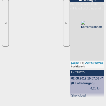
Die Karte wird leider nur
mit JavaScript dargestellt.
◄
►
Leaflet
| ©
OpenStreetMap
5 km
contributors
Blitzinfo
02.08.2012 19:57:58
⛅
(0 Entladungen)
4,23 km
Shelfcloud