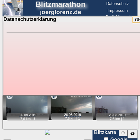
Blitzmarathon
Datenschutz
Impressum
joerglorenz.de
BerlinHimmel
Datenschutzerklärung
O
BerlinHimmel
Blitzmarathon
Am Himmel
☰
Luftfahrt
Gewitter über Berlin:
Zubehör
Tipp:
Auf der Karte beim Einzelfoto können
Karte
Sie auf ihre Position tippen und sehen, wie
weit die gewählte Position zu den Blitzen auf dem Foto bzw.
im Video entfernt ist. Quelle der Blitzdaten:
kachelmannwetter
. Doppelklick auf Thumb zum Anzeigen.
📷
📹
📷
26.08.
2019
26.08.
2019
26.08.
2019
7,6 km |
1
7,6 km |
1
7,6 km |
1
Blitzkarte
☉
🗱
Google