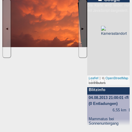
Die Karte wird leider nur
mit JavaScript dargestellt.
◄
►
Leaflet
| ©
OpenStreetMap
5 km
contributors
Blitzinfo
04.08.2013 21:00:01
⛅
(0 Entladungen)
6,55 km
B
Mammatus bei
Sonnenuntergang