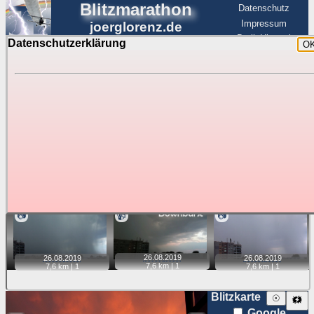
Blitzmarathon
Datenschutz
Impressum
joerglorenz.de
BerlinHimmel
Datenschutzerklärung
O
BerlinHimmel
Blitzmarathon
Am Himmel
☰
Luftfahrt
Gewitter über Berlin:
Zubehör
Tipp:
Auf der Karte beim Einzelfoto können
Karte
Sie auf ihre Position tippen und sehen, wie
weit die gewählte Position zu den Blitzen auf dem Foto bzw.
im Video entfernt ist. Quelle der Blitzdaten:
kachelmannwetter
. Doppelklick auf Thumb zum Anzeigen.
📷
📹
📷
26.08.
2019
26.08.
2019
26.08.
2019
7,6 km |
1
7,6 km |
1
7,6 km |
1
Blitzkarte
☉
🗱
Google