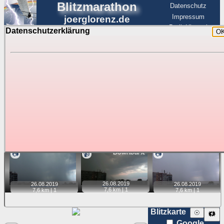
Blitzmarathon
Datenschutz
Impressum
joerglorenz.de
BerlinHimmel
Datenschutzerklärung
O
BerlinHimmel
Blitzmarathon
Am Himmel
☰
Luftfahrt
Gewitter über Berlin:
Zubehör
Tipp:
Auf der Karte beim Einzelfoto können
Karte
Sie auf ihre Position tippen und sehen, wie
weit die gewählte Position zu den Blitzen auf dem Foto bzw.
im Video entfernt ist. Quelle der Blitzdaten:
kachelmannwetter
. Doppelklick auf Thumb zum Anzeigen.
📷
📹
📷
26.08.
2019
26.08.
2019
26.08.
2019
7,6 km |
1
7,6 km |
1
7,6 km |
1
Blitzkarte
☉
🗱
Google