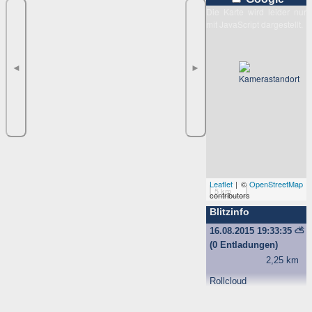
Die Karte wird leider nur
mit JavaScript dargestellt.
◄
►
Leaflet
| ©
OpenStreetMap
5 km
contributors
Blitzinfo
16.08.2015 19:33:35
⛅
(0 Entladungen)
2,25 km
Rollcloud