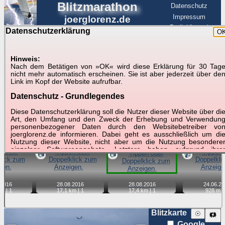
Blitzmarathon
Datenschutz
Impressum
joerglorenz.de
BerlinHimmel
Datenschutzerklärung
O
BerlinHimmel
Blitzmarathon
Am Himmel
☰
Luftfahrt
Hinweis:
Gewitter über Berlin:
Nach dem Betätigen von »OK« wird diese Erklärung für 30 Tag
nicht mehr automatisch erscheinen. Sie ist aber jederzeit über de
Zubehör
Link im Kopf der Website aufrufbar.
Datenschutz - Grundlegendes
Tipp:
Auf der Karte beim Einzelfoto können
Karte
Sie auf ihre Position tippen und sehen, wie
Diese Datenschutzerklärung soll die Nutzer dieser Website über di
weit die gewählte Position zu den Blitzen auf dem Foto bzw.
Art, den Umfang und den Zweck der Erhebung und Verwendun
im Video entfernt ist. Quelle der Blitzdaten:
personenbezogener Daten durch den Websitebetreiber vo
kachelmannwetter
. Doppelklick auf Thumb zum Anzeigen.
joerglorenz.de informieren. Dabei geht es ausschließlich um di
Nutzung dieser Website, nicht aber um die Nutzung besondere
einzelner Softwareangebote. Letztere haben aufgrund ihre
📷
📷
📹
Funktionen Besonderheiten, so dass verschiedene Date
gespeichert werden müssen, die für das Funktionieren erforderlic
sind. Hier ist es wichtig, dass Sie selbst zum Testen diese
Funktionen möglichst erfundene Daten verwenden. Ansonsten wir
2016
28.08.
2016
28.08.
2016
24.06.
20
auf die spezifischen Besonderheiten beim jeweiligen Angebo
m |
1
17,1 km |
1
17,4 km |
1
928 m |
gesondert hingewiesen.
Generell gilt: Wenn Sie ein Angebot bei den Add-Ins nutzen, be
Blitzkarte
☉
🗱
dem Daten übertragen werden, werden diese Daten auf de
Google
Server joerglorenz.de gespeichert. Dies erfolgt in MySQL-Tabellen