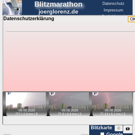
Blitzmarathon
Datenschutz
Impressum
joerglorenz.de
BerlinHimmel
Datenschutzerklärung
O
BerlinHimmel
Blitzmarathon
Am Himmel
☰
Luftfahrt
Gewitter über Berlin:
Videos
Tipp:
Auf der Karte beim Einzelfoto können
Karte
Sie auf ihre Position tippen und sehen, wie
weit die gewählte Position zu den Blitzen auf dem Foto bzw.
im Video entfernt ist. Quelle der Blitzdaten:
kachelmannwetter
. Doppelklick auf Thumb zum Anzeigen.
📹
📹
📹
09.08.
2020
09.08.
2020
09.08.
2020
☈7
| 2,9 km |
5
☈-5
| 6,6 km |
2
☈-13
| 6,1 km |
2
Blitzkarte
☉
🗱
Google