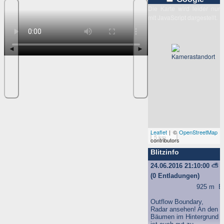
Die Karte wird leider nur
mit JavaScript dargestellt.
◄
►
Leaflet
| ©
OpenStreetMap
5 km
contributors
Blitzinfo
24.06.2016 21:10:00
⛅
(0 Entladungen)
925 m
B
Outflow Boundary,
Radar ansehen! An den
Bäumen im Hintergrund