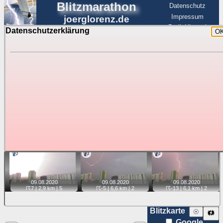
Blitzmarathon
Datenschutz
Impressum
joerglorenz.de
BerlinHimmel
Datenschutzerklärung
O
BerlinHimmel
Blitzmarathon
Am Himmel
☰
Luftfahrt
Gewitter über Berlin:
Videos
Tipp:
Auf der Karte beim Einzelfoto können
Karte
Sie auf ihre Position tippen und sehen, wie
weit die gewählte Position zu den Blitzen auf dem Foto bzw.
im Video entfernt ist. Quelle der Blitzdaten:
kachelmannwetter
. Doppelklick auf Thumb zum Anzeigen.
📹
📹
📹
09.08.
2020
09.08.
2020
09.08.
2020
☈7
| 2,9 km |
5
☈-5
| 6,6 km |
2
☈-13
| 6,1 km |
2
Blitzkarte
☉
🗱
Google