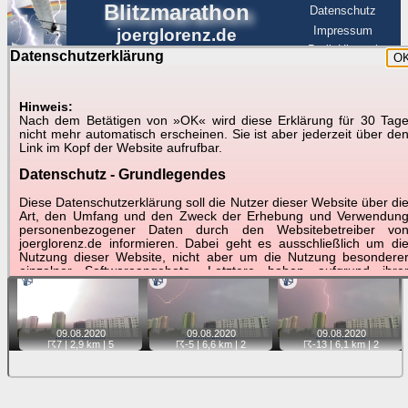
Blitzmarathon
Datenschutz
Impressum
joerglorenz.de
BerlinHimmel
Datenschutzerklärung
O
BerlinHimmel
Blitzmarathon
Am Himmel
☰
Luftfahrt
Hinweis:
Gewitter über Berlin:
Nach dem Betätigen von »OK« wird diese Erklärung für 30 Tag
nicht mehr automatisch erscheinen. Sie ist aber jederzeit über de
Videos
Link im Kopf der Website aufrufbar.
Datenschutz - Grundlegendes
Tipp:
Auf der Karte beim Einzelfoto können
Karte
Sie auf ihre Position tippen und sehen, wie
Diese Datenschutzerklärung soll die Nutzer dieser Website über di
weit die gewählte Position zu den Blitzen auf dem Foto bzw.
Art, den Umfang und den Zweck der Erhebung und Verwendun
im Video entfernt ist. Quelle der Blitzdaten:
personenbezogener Daten durch den Websitebetreiber vo
kachelmannwetter
. Doppelklick auf Thumb zum Anzeigen.
joerglorenz.de informieren. Dabei geht es ausschließlich um di
Nutzung dieser Website, nicht aber um die Nutzung besondere
einzelner Softwareangebote. Letztere haben aufgrund ihre
📹
📹
📹
Funktionen Besonderheiten, so dass verschiedene Date
gespeichert werden müssen, die für das Funktionieren erforderlic
sind. Hier ist es wichtig, dass Sie selbst zum Testen diese
Funktionen möglichst erfundene Daten verwenden. Ansonsten wir
09.08.
2020
09.08.
2020
09.08.
2020
auf die spezifischen Besonderheiten beim jeweiligen Angebo
☈7
| 2,9 km |
5
☈-5
| 6,6 km |
2
☈-13
| 6,1 km |
2
gesondert hingewiesen.
Generell gilt: Wenn Sie ein Angebot bei den Add-Ins nutzen, be
dem Daten übertragen werden, werden diese Daten auf de
Server joerglorenz.de gespeichert. Dies erfolgt in MySQL-Tabellen