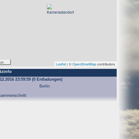
km
Leaflet
| ©
OpenStreetMap
contributors
tzinfo
12.2016 23:59:59 (0 Entladungen)
Berlin
sammenschnitt