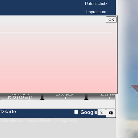
Datenschutz
Impressum
OK
BerlinHimmel
☰
tfahrt
Blitzmarathon
 zu den Blitzen auf dem Foto bzw. im
Karte
📹
📹
📹
📹
24.05.
2016
23.05.
2016
31.12.
1996
☈-22
| 815 m |
1
|
1
|
1
itzkarte
Google
☉
🗱
Karte wird leider nur mit JavaScript dargestellt.