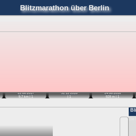
Blitzmarathon
über Berlin
joerglorenz.de
immel
Blitzmarathon
Am Himmel
Luf
hre Position tippen und sehen, wie weit die gewählte Position
etter
. Doppelklick auf Thumb zum Anzeigen.
📹
📹
📹
22.06.
2017
31.12.
2016
24.06.
2016
9,7 km |
1
|
1
928 m |
1
Bl
Die 