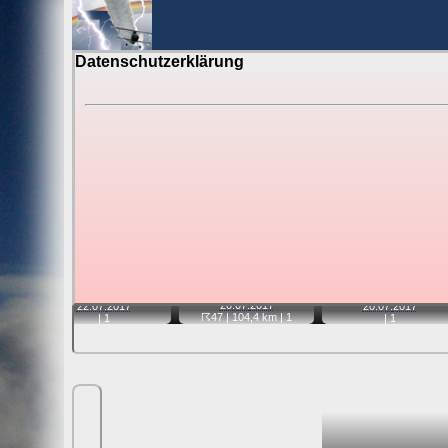
Datenschutzerklärung
BerlinH
Gewitter über Berlin:
Videos
Tipp:
Auf der Karte beim Einzelfoto können Sie auf i
Video entfernt ist. Quelle der Blitzdaten:
kachelmannw
📽
📹
📽
20.07.
2017
22.07.
2017
20.07.
2017
☈47
| 104,4 km |
1
|
1
|
1