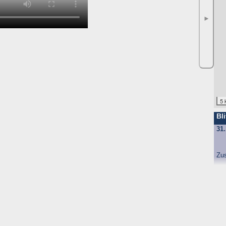
►
5 
Bli
31.
Zu