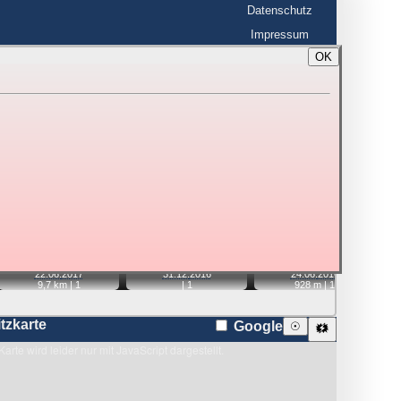
Datenschutz
Impressum
OK
BerlinHimmel
☰
tfahrt
Blitzmarathon
 zu den Blitzen auf dem Foto bzw. im
Karte
📹
📹
📹
📹
22.06.
2017
31.12.
2016
24.06.
2016
9,7 km |
1
|
1
928 m |
1
itzkarte
Google
☉
🗱
Karte wird leider nur mit JavaScript dargestellt.