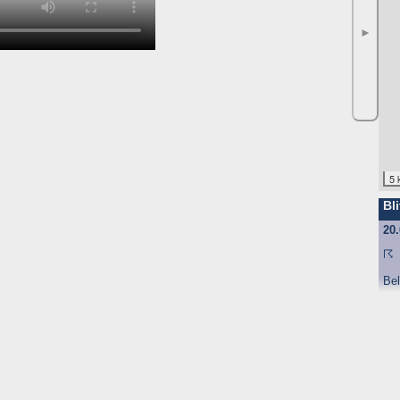
►
5 
Bli
20
☈
Be