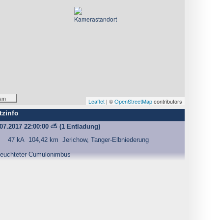
km
Leaflet
| ©
OpenStreetMap
contributors
tzinfo
.07.2017 22:00:00
⛅
(1 Entladung)
47 kA
104,42 km
Jerichow, Tanger-Elbniederung
leuchteter Cumulonimbus