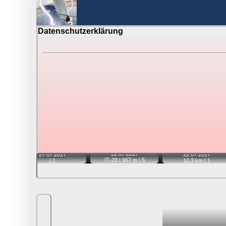
Datenschutzerklärung
BerlinH
Gewitter über Berlin:
Videos
Tipp:
Auf der Karte beim Einzelfoto können Sie auf i
Video entfernt ist. Quelle der Blitzdaten:
kachelmannw
📹
📹
📹
22.07.
2017
27.07.
2017
22.07.
2017
☈-29
| 967 m |
5
|
1
10,3 km |
1