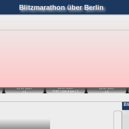
Blitzmarathon
über Berlin
joerglorenz.de
immel
Blitzmarathon
Am Himmel
Luf
hre Position tippen und sehen, wie weit die gewählte Position
etter
. Doppelklick auf Thumb zum Anzeigen.
📽
📹
📽
20.07.
2017
22.07.
2017
20.07.
2017
☈47
| 104,4 km |
1
|
1
|
1
Bl
Die 