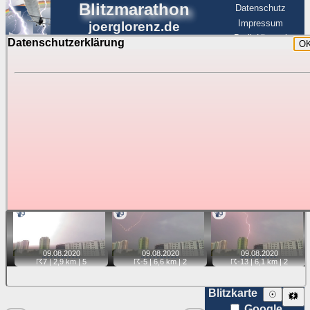
Blitzmarathon
Datenschutz
Impressum
joerglorenz.de
BerlinHimmel
Datenschutzerklärung
O
BerlinHimmel
Blitzmarathon
Am Himmel
☰
Luftfahrt
Gewitter über Berlin:
Videos
Tipp:
Auf der Karte beim Einzelfoto können
Karte
Sie auf ihre Position tippen und sehen, wie
weit die gewählte Position zu den Blitzen auf dem Foto bzw.
im Video entfernt ist. Quelle der Blitzdaten:
kachelmannwetter
. Doppelklick auf Thumb zum Anzeigen.
📹
📹
📹
09.08.
2020
09.08.
2020
09.08.
2020
☈7
| 2,9 km |
5
☈-5
| 6,6 km |
2
☈-13
| 6,1 km |
2
Blitzkarte
☉
🗱
Google