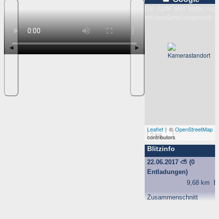
Die Karte wird leider nur
mit JavaScript dargestellt.
◄
►
Leaflet
| ©
OpenStreetMap
5 km
contributors
Blitzinfo
22.06.2017
⛅
(0
Entladungen)
9,68 km
B
Zusammenschnitt