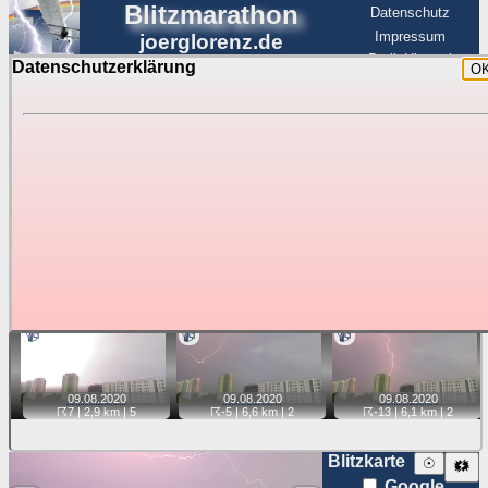
Blitzmarathon
Datenschutz
Impressum
joerglorenz.de
BerlinHimmel
Datenschutzerklärung
O
BerlinHimmel
Blitzmarathon
Am Himmel
☰
Luftfahrt
Gewitter über Berlin:
Videos
Tipp:
Auf der Karte beim Einzelfoto können
Karte
Sie auf ihre Position tippen und sehen, wie
weit die gewählte Position zu den Blitzen auf dem Foto bzw.
im Video entfernt ist. Quelle der Blitzdaten:
kachelmannwetter
. Doppelklick auf Thumb zum Anzeigen.
📹
📹
📹
09.08.
2020
09.08.
2020
09.08.
2020
☈7
| 2,9 km |
5
☈-5
| 6,6 km |
2
☈-13
| 6,1 km |
2
Blitzkarte
☉
🗱
Google