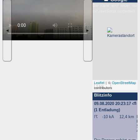
Die Karte wird leider nur
mit JavaScript dargestellt.
◄
►
Leaflet
| ©
OpenStreetMap
5 km
contributors
Blitzinfo
09.08.2020 20:23:17
⛅
(1 Entladung)
☈
-10 kA
12,4 km
B
F
S
4