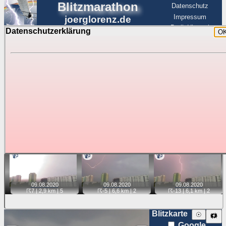
Blitzmarathon
Datenschutz
Impressum
joerglorenz.de
BerlinHimmel
Datenschutzerklärung
O
BerlinHimmel
Blitzmarathon
Am Himmel
☰
Luftfahrt
Gewitter über Berlin:
Videos
Tipp:
Auf der Karte beim Einzelfoto können
Karte
Sie auf ihre Position tippen und sehen, wie
weit die gewählte Position zu den Blitzen auf dem Foto bzw.
im Video entfernt ist. Quelle der Blitzdaten:
kachelmannwetter
. Doppelklick auf Thumb zum Anzeigen.
📹
📹
📹
09.08.
2020
09.08.
2020
09.08.
2020
☈7
| 2,9 km |
5
☈-5
| 6,6 km |
2
☈-13
| 6,1 km |
2
Blitzkarte
☉
🗱
Google