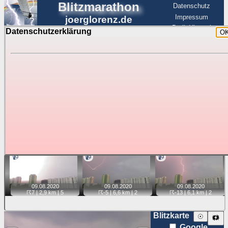
Blitzmarathon
Datenschutz
Impressum
joerglorenz.de
BerlinHimmel
Datenschutzerklärung
O
BerlinHimmel
Blitzmarathon
Am Himmel
☰
Luftfahrt
Gewitter über Berlin:
Videos
Tipp:
Auf der Karte beim Einzelfoto können
Karte
Sie auf ihre Position tippen und sehen, wie
weit die gewählte Position zu den Blitzen auf dem Foto bzw.
im Video entfernt ist. Quelle der Blitzdaten:
kachelmannwetter
. Doppelklick auf Thumb zum Anzeigen.
📹
📹
📹
09.08.
2020
09.08.
2020
09.08.
2020
☈7
| 2,9 km |
5
☈-5
| 6,6 km |
2
☈-13
| 6,1 km |
2
Blitzkarte
☉
🗱
Google