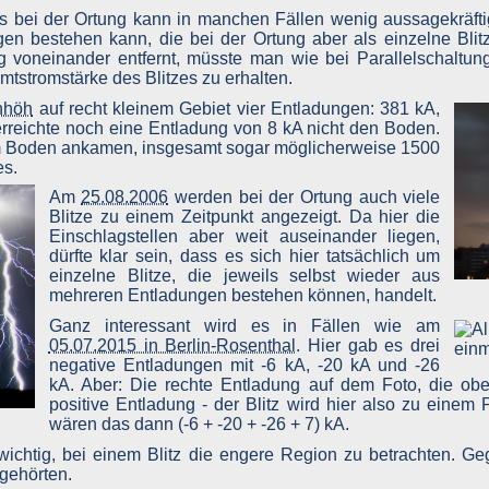
☈
t senden. So müssen Sie bei einem Fehler nicht alles neu ausfüllen.
s bei der Ortung kann in manchen Fällen wenig aussagekräftig 
st, dass Sie diese Datenschutzerklärung gesehen haben, damit diese E
n bestehen kann, die bei der Ortung aber als einzelne Blit
g voneinander entfernt, müsste man wie bei Parallelschaltun
nicht zuzulassen.
tstromstärke des Blitzes zu erhalten.
 Funktionen dieser Website ohne Einschränkungen zugreifen können, 
nhöh
auf recht kleinem Gebiet vier Entladungen: 381 kA,
önnen, dass die Datenschutzerklärung bei jedem Aufruf der Website
rreichte noch eine Entladung von 8 kA nicht den Boden.
 am Boden ankamen, insgesamt sogar möglicherweise 1500
r Daten
es.
Am
25.08.2006
werden bei der Ortung auch viele
onen, welche dazu dienen, Ihre Person zu bestimmen und welche zu I
Blitze zu einem Zeitpunkt angezeigt. Da hier die
Einschlagstellen aber weit auseinander liegen,
n irgendeiner Form beim Aufruf bzw. Nutzen der Website übertragen wer
dürfte klar sein, dass es sich hier tatsächlich um
einzelne Blitze, die jeweils selbst wieder aus
 Ihrer Person notwendig. Erst wenn Sie eine Kontaktmöglichkeit zum
mehreren Entladungen bestehen können, handelt.
um Betreiber, werden also nur während des Übertragungsvorganges auf
Ganz interessant wird es in Fällen wie am
05.07.2015 in Berlin-Rosenthal
. Hier gab es drei
Vorgangs und ansonsten nicht genutzt, also auch nicht weitergegeben
negative Entladungen mit -6 kA, -20 kA und -26
kA. Aber: Die rechte Entladung auf dem Foto, die obe
positive Entladung - der Blitz wird hier also zu einem 
wären das dann (-6 + -20 + -26 + 7) kA.
wichtig, bei einem Blitz die engere Region zu betrachten. Ge
 gehörten.