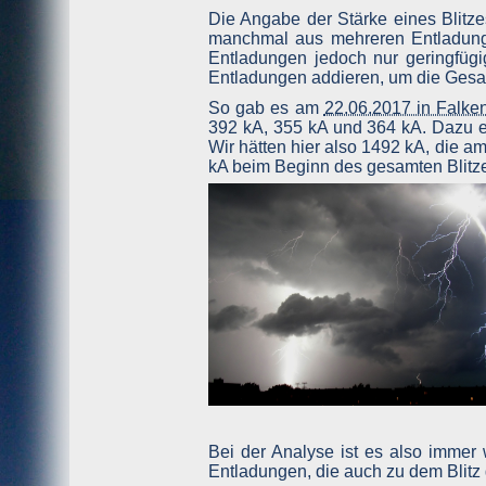
wenn Sie dem Anbieter per Kontaktformular eine Nachrich
Die Angabe der Stärke eines Blitze
Außerdem wird ein Cookie verwendet, in dem enthalten i
manchmal aus mehreren Entladunge
jedem Aufruf der Website erscheint.
Entladungen jedoch nur geringfügi
Gängige Browser bieten die Einstellungsoption, Cookies 
Entladungen addieren, um die Gesam
Hinweis: Es ist nicht gewährleistet, dass Sie auf alle
So gab es am
22.06.2017 in Falke
dem Anbieter keine Nachricht senden und damit leben k
auch nicht.
392 kA, 355 kA und 364 kA. Dazu e
Wir hätten hier also 1492 kA, die
Erfassung und Verarbeitung personenbezogene
kA beim Beginn des gesamten Blitz
Als personenbezogene Daten gelten sämtliche Informati
Ihr Name, Ihre E-Mail-Adresse und Telefonnummer.
Der Websitebetreiber gibt personenbezogene Daten, die i
Für den Besuch der Website sind auch keine Angaben zu
dort eingetragenen Angaben gelangen direkt per Mail z
gelöscht.
Die übertragenen Daten werden nur zur Bearbeitung des 
Google Analytics
Dieser Dienst wird nicht genutzt.
Bei der Analyse ist es also immer 
Google AdSense
Entladungen, die auch zu dem Blitz