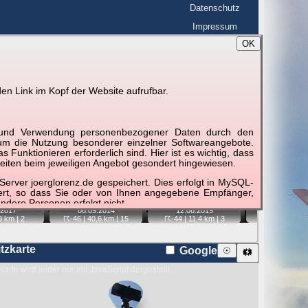
Datenschutz
Impressum
OK
BerlinHimmel
☰
tfahrt
Blitzmarathon
en Link im Kopf der Website aufrufbar.
 zu den Blitzen auf dem Foto bzw. im
Karte
g und Verwendung personenbezogener Daten durch den
r um die Nutzung besonderer einzelner Softwareangebote.
unktionieren erforderlich sind. Hier ist es wichtig, dass
eiten beim jeweiligen Angebot gesondert hingewiesen.
📷
📷
📷
erver joerglorenz.de gespeichert. Dies erfolgt in MySQL-
hert, so dass Sie oder von Ihnen angegebene Empfänger,
ndere Personen erfolgt nicht.
23.05.
201
2017
06.09.
2014
12.06.
2019
☈44
| 29,4 k
9 km |
2
☈-46
| 40,6 km |
15
☈-44
| 11,4 km |
3
sprechend der gesetzlichen Vorschriften. Da durch neue
nommen werden können, empfehlen wir Ihnen, sich die
itzkarte
Google
☉
🗱
Karte wird leider nur mit JavaScript dargestellt.