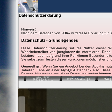
Datenschutzerklärung
BerlinH
Hinweis:
Nach dem Betätigen von »OK« wird diese Erklärung für 30 
Gewitter über Berlin:
stärkste Blitze
Datenschutz - Grundlegendes
Tipp:
Auf der Karte beim Einzelfoto können Sie auf i
Diese Datenschutzerklärung soll die Nutzer diese
Video entfernt ist. Quelle der Blitzdaten:
kachelmannw
Websitebetreiber von joerglorenz.de informieren. Dabe
Letztere haben aufgrund ihrer Funktionen Besonderheiten
Sie selbst zum Testen dieser Funktionen möglichst erfu
📷
📹
📷
Generell gilt: Wenn Sie ein Angebot bei den Add-Ins nu
Tabellen, Tabellen einer MySQL-Datenbank also. Diese
Partner, Mitarbeiter usw. diese Daten verwenden können.
05.
20.07.
2017
29.06.
2012
11.07.
2018
☈47
| 
☈47
| 104,4 km |
1
48
| 12,8 km |
7
☈47
| 9,4 km |
1
Der Websitebetreiber nimmt Ihren Datenschutz sehr er
Technologien und die ständige Weiterentwicklung d
Datenschutzerklärung in regelmäßigen Abständen wieder
Definitionen der verwendeten Begriffe (z.B. “personenbe
Zugriffsdaten