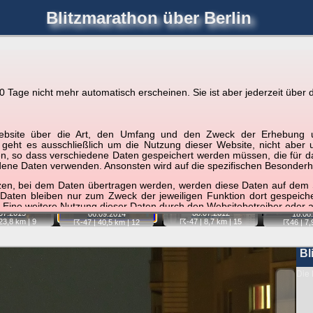
Blitzmarathon
über Berlin
joerglorenz.de
immel
Blitzmarathon
Am Himmel
Luf
Tage nicht mehr automatisch erscheinen. Sie ist aber jederzeit über d
hre Position tippen und sehen, wie weit die gewählte Position
r Website über die Art, den Umfang und den Zweck der Erhebun
etter
. Doppelklick auf Thumb zum Anzeigen.
i geht es ausschließlich um die Nutzung dieser Website, nicht abe
, so dass verschiedene Daten gespeichert werden müssen, die für das F
ndene Daten verwenden. Ansonsten wird auf die spezifischen Besonderh
📷
📷
📷
tzen, bei dem Daten übertragen werden, werden diese Daten auf dem S
 Daten bleiben nur zum Zweck der jeweiligen Funktion dort gespeic
 Eine weitere Nutzung dieser Daten durch den Websitebetreiber oder a
07.
2015
08.07.
2012
06.09.
2014
18.08.
23,8 km |
9
☈-47
| 8,7 km |
15
☈-47
| 40,5 km |
12
☈46
| 7,
nst und behandelt Ihre personenbezogenen Daten vertraulich und ent
ieser Webseite Änderungen an dieser Datenschutzerklärung vorge
 durchzulesen.
Bl
zogene Daten” oder “Verarbeitung”) finden Sie in Art. 4 DSGVO.
Die 