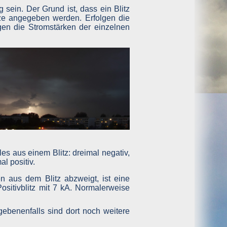
-27 kA
41,53 km
Zossen, Thomans-MÃ¼ntzer-StraÃŸe
sein. Der Grund ist, dass ein Blitz
rklärung, dass dieser Cookie gespeichert wird, nicht bei
ze angegeben werden. Erfolgen die
gen die Stromstärken der einzelnen
wenn Sie entsprechende Einstellungen vornehmen. Wenn Sie
 erscheint, merkt man das Fehlen der Cookies sonst aber
hnen zurückverfolgt werden können – also beispielsweise
den sollten, grundsätzlich nicht weiter.
 Betreiber wahrnehmen, werden diese erforderlich. Diese
 dem Server gespeichert und nach der Übertragung sofort
.
n aus dem Blitz abzweigt, ist eine
Positivblitz mit 7 kA. Normalerweise
gebenenfalls sind dort noch weitere