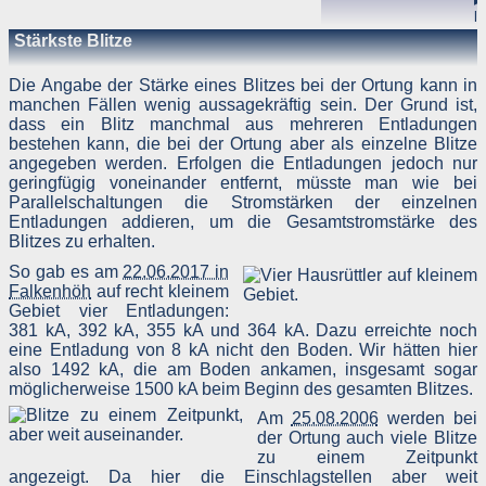
▸
Menge der gesendeten Daten in Byte
l
Quelle/Verweis, von welchem Sie auf die Seite gelangten
B
Stärkste Blitze
Verwendeter Browser
☈
-10 kA
40,25 km
Z
Verwendetes Betriebssystem
A
Verwendete IP-Adresse
T
Die Angabe der Stärke eines Blitzes bei der Ortung kann in
▸
manchen Fällen wenig aussagekräftig sein. Der Grund ist,
Die Server-Logfiles werden für einige Zeit gespeichert un
l
dass ein Blitz manchmal aus mehreren Entladungen
anschließend gelöscht. Dies liegt in der Zuständigkeit des Provider
B
bestehen kann, die bei der Ortung aber als einzelne Blitze
Strato AG, der Websitebetreiber nutzt diese Daten nicht. Strat
☈
-13 kA
40,26 km
Z
dazu:
angegeben werden. Erfolgen die Entladungen jedoch nur
☈
-16 kA
40,27 km
Z
DSGVO und Log-Daten: Welche Daten wir von Deinen Website
▸
geringfügig voneinander entfernt, müsste man wie bei
Besuchern erheben und warum
l
Parallelschaltungen die Stromstärken der einzelnen
Datenschutzinformation
B
Entladungen addieren, um die Gesamtstromstärke des
☈
-8 kA
40,28 km
Z
Blitzes zu erhalten.
Der Websitebetreiber zeichnet die o. g. Daten selbst auf un
▸
speichert sie für einige Zeit - aus Sicherheitsgründen um Angriff
l
So gab es am
22.06.2017 in
zu erkennen, um z. B. Missbrauchsfälle aufklären zu können un
B
Falkenhöh
auf recht kleinem
zur Qualitätssicherung um festzustellen, welche Seiten von wo wi
☈
-10 kA
40,3 km
Z
oft aufgerufen werden. Müssen Daten aus Beweisgründe
▸
Gebiet vier Entladungen:
aufgehoben werden, sind sie solange von der Löschun
l
381 kA, 392 kA, 355 kA und 364 kA. Dazu erreichte noch
ausgenommen bis der Vorfall endgültig geklärt ist.
B
eine Entladung von 8 kA nicht den Boden. Wir hätten hier
☈
-6 kA
40,54 km
Z
also 1492 kA, die am Boden ankamen, insgesamt sogar
☈
-28 kA
40,65 km
Z
Reichweitenmessung & Cookies
möglicherweise 1500 kA beim Beginn des gesamten Blitzes.
☈
-46 kA
40,65 km
Z
▸
Am
25.08.2006
werden bei
Eine Reichweitenmessung in diesem Sinne erfolgt durch de
r
der Ortung auch viele Blitze
Websitebetreiber nicht, es werden nur die Aufrufzahlen der Websit
B
und der Webseiten auf der Basis der Logfiles ohne direkt
☈
-27 kA
40,66 km
Z
zu einem Zeitpunkt
Verbindung zu Besuchern ausgewertet.
▸
angezeigt. Da hier die Einschlagstellen aber weit