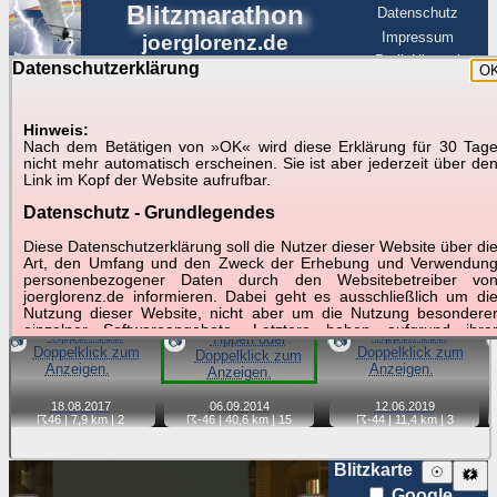
Blitzmarathon
Datenschutz
Impressum
joerglorenz.de
BerlinHimmel
Datenschutzerklärung
O
BerlinHimmel
Blitzmarathon
Am Himmel
☰
Luftfahrt
Hinweis:
Gewitter über Berlin:
Nach dem Betätigen von »OK« wird diese Erklärung für 30 Tag
nicht mehr automatisch erscheinen. Sie ist aber jederzeit über de
stärkste Blitze
Link im Kopf der Website aufrufbar.
Datenschutz - Grundlegendes
Tipp:
Auf der Karte beim Einzelfoto können
Karte
Sie auf ihre Position tippen und sehen, wie
Diese Datenschutzerklärung soll die Nutzer dieser Website über di
weit die gewählte Position zu den Blitzen auf dem Foto bzw.
Art, den Umfang und den Zweck der Erhebung und Verwendun
im Video entfernt ist. Quelle der Blitzdaten:
personenbezogener Daten durch den Websitebetreiber vo
kachelmannwetter
. Doppelklick auf Thumb zum Anzeigen.
joerglorenz.de informieren. Dabei geht es ausschließlich um di
Nutzung dieser Website, nicht aber um die Nutzung besondere
einzelner Softwareangebote. Letztere haben aufgrund ihre
📷
📷
📷
Funktionen Besonderheiten, so dass verschiedene Date
gespeichert werden müssen, die für das Funktionieren erforderlic
sind. Hier ist es wichtig, dass Sie selbst zum Testen diese
Funktionen möglichst erfundene Daten verwenden. Ansonsten wir
18.08.
2017
06.09.
2014
12.06.
2019
auf die spezifischen Besonderheiten beim jeweiligen Angebo
☈46
| 7,9 km |
2
☈-46
| 40,6 km |
15
☈-44
| 11,4 km |
3
gesondert hingewiesen.
Generell gilt: Wenn Sie ein Angebot bei den Add-Ins nutzen, be
Blitzkarte
☉
🗱
dem Daten übertragen werden, werden diese Daten auf de
Google
Server joerglorenz.de gespeichert. Dies erfolgt in MySQL-Tabellen