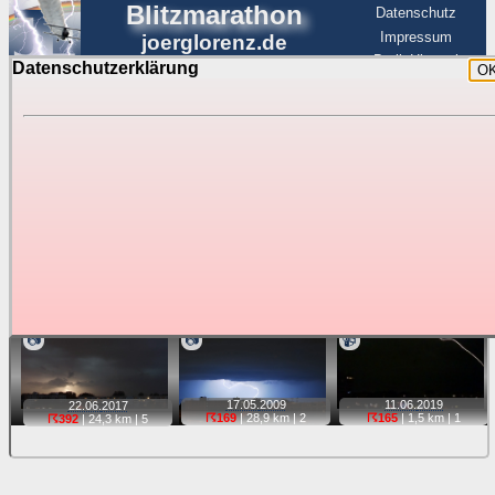
Blitzmarathon
Datenschutz
Impressum
joerglorenz.de
BerlinHimmel
Datenschutzerklärung
O
BerlinHimmel
Blitzmarathon
Am Himmel
☰
Luftfahrt
Gewitter über Berlin:
stärkste Blitze
Tipp:
Auf der Karte beim Einzelfoto können
Karte
Sie auf ihre Position tippen und sehen, wie
weit die gewählte Position zu den Blitzen auf dem Foto bzw.
im Video entfernt ist. Quelle der Blitzdaten:
kachelmannwetter
. Doppelklick auf Thumb zum Anzeigen.
📷
📷
📹
17.05.
2009
11.06.
2019
22.06.
2017
☈169
| 28,9 km |
2
☈165
| 1,5 km |
1
☈392
| 24,3 km |
5