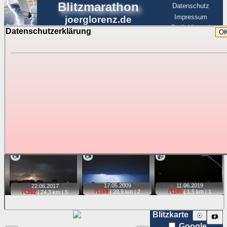
Blitzmarathon
Datenschutz
Impressum
joerglorenz.de
BerlinHimmel
Datenschutzerklärung
O
BerlinHimmel
Blitzmarathon
Am Himmel
☰
Luftfahrt
Gewitter über Berlin:
stärkste Blitze
Tipp:
Auf der Karte beim Einzelfoto können
Karte
Sie auf ihre Position tippen und sehen, wie
weit die gewählte Position zu den Blitzen auf dem Foto bzw.
im Video entfernt ist. Quelle der Blitzdaten:
kachelmannwetter
. Doppelklick auf Thumb zum Anzeigen.
📷
📷
📹
17.05.
2009
11.06.
2019
22.06.
2017
☈169
| 28,9 km |
2
☈165
| 1,5 km |
1
☈392
| 24,3 km |
5
Blitzkarte
☉
🗱
Google