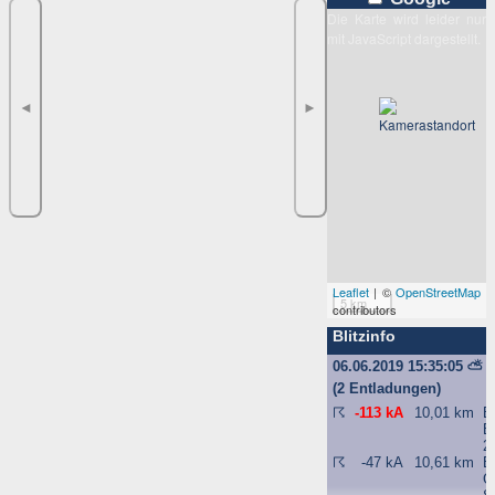
Die Karte wird leider nur
mit JavaScript dargestellt.
◄
►
Leaflet
| ©
OpenStreetMap
5 km
contributors
Blitzinfo
06.06.2019 15:35:05
⛅
(2 Entladungen)
☈
-113 kA
10,01 km
B
B
2
☈
-47 kA
10,61 km
B
G