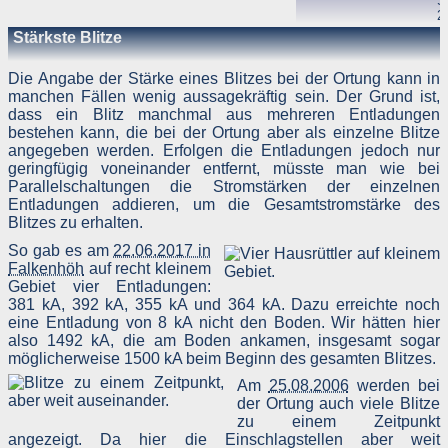
S
2
Stärkste Blitze
Die Angabe der Stärke eines Blitzes bei der Ortung kann in
manchen Fällen wenig aussagekräftig sein. Der Grund ist,
dass ein Blitz manchmal aus mehreren Entladungen
bestehen kann, die bei der Ortung aber als einzelne Blitze
angegeben werden. Erfolgen die Entladungen jedoch nur
geringfügig voneinander entfernt, müsste man wie bei
Parallelschaltungen die Stromstärken der einzelnen
Entladungen addieren, um die Gesamtstromstärke des
Blitzes zu erhalten.
So gab es am
22.06.2017 in
Falkenhöh
auf recht kleinem
Gebiet vier Entladungen:
381 kA, 392 kA, 355 kA und 364 kA. Dazu erreichte noch
eine Entladung von 8 kA nicht den Boden. Wir hätten hier
also 1492 kA, die am Boden ankamen, insgesamt sogar
möglicherweise 1500 kA beim Beginn des gesamten Blitzes.
Am
25.08.2006
werden bei
der Ortung auch viele Blitze
zu einem Zeitpunkt
angezeigt. Da hier die Einschlagstellen aber weit