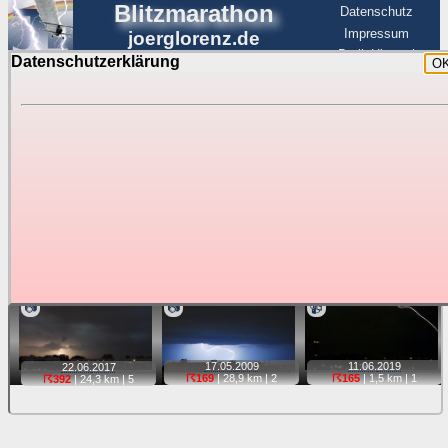
Blitzmarathon
Datenschutz
Impressum
joerglorenz.de
BerlinHimmel
Datenschutzerklärung
O
BerlinHimmel
Blitzmarathon
Am Himmel
☰
Luftfahrt
Gewitter über Berlin:
stärkste Blitze
Tipp:
Auf der Karte beim Einzelfoto können
Karte
Sie auf ihre Position tippen und sehen, wie
weit die gewählte Position zu den Blitzen auf dem Foto bzw.
im Video entfernt ist. Quelle der Blitzdaten:
kachelmannwetter
. Doppelklick auf Thumb zum Anzeigen.
📷
📷
📹
17.05.
2009
11.06.
2019
22.06.
2017
☈169
| 28,9 km |
2
☈165
| 1,5 km |
1
☈392
| 24,3 km |
5