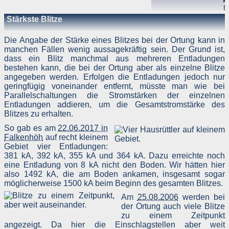
▸
Menge der gesendeten Daten in Byte
Bl
Quelle/Verweis, von welchem Sie auf die Seite gelangten
l
Stärkste Blitze
Verwendeter Browser
v
Verwendetes Betriebssystem
F
Verwendete IP-Adresse
Die Angabe der Stärke eines Blitzes bei der Ortung kann in
manchen Fällen wenig aussagekräftig sein. Der Grund ist,
Die Server-Logfiles werden für einige Zeit gespeichert un
dass ein Blitz manchmal aus mehreren Entladungen
anschließend gelöscht. Dies liegt in der Zuständigkeit des Provider
bestehen kann, die bei der Ortung aber als einzelne Blitze
Strato AG, der Websitebetreiber nutzt diese Daten nicht. Strat
dazu:
angegeben werden. Erfolgen die Entladungen jedoch nur
DSGVO und Log-Daten: Welche Daten wir von Deinen Website
geringfügig voneinander entfernt, müsste man wie bei
Besuchern erheben und warum
Parallelschaltungen die Stromstärken der einzelnen
Datenschutzinformation
Entladungen addieren, um die Gesamtstromstärke des
Blitzes zu erhalten.
Der Websitebetreiber zeichnet die o. g. Daten selbst auf un
speichert sie für einige Zeit - aus Sicherheitsgründen um Angriff
So gab es am
22.06.2017 in
zu erkennen, um z. B. Missbrauchsfälle aufklären zu können un
Falkenhöh
auf recht kleinem
zur Qualitätssicherung um festzustellen, welche Seiten von wo wi
oft aufgerufen werden. Müssen Daten aus Beweisgründe
Gebiet vier Entladungen:
aufgehoben werden, sind sie solange von der Löschun
381 kA, 392 kA, 355 kA und 364 kA. Dazu erreichte noch
ausgenommen bis der Vorfall endgültig geklärt ist.
eine Entladung von 8 kA nicht den Boden. Wir hätten hier
also 1492 kA, die am Boden ankamen, insgesamt sogar
Reichweitenmessung & Cookies
möglicherweise 1500 kA beim Beginn des gesamten Blitzes.
Am
25.08.2006
werden bei
Eine Reichweitenmessung in diesem Sinne erfolgt durch de
der Ortung auch viele Blitze
Websitebetreiber nicht, es werden nur die Aufrufzahlen der Websit
und der Webseiten auf der Basis der Logfiles ohne direkt
zu einem Zeitpunkt
Verbindung zu Besuchern ausgewertet.
angezeigt. Da hier die Einschlagstellen aber weit