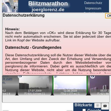
Blitzmarathon
Datenschutz
Impressum
joerglorenz.de
BerlinHimmel
Datenschutzerklärung
O
BerlinHimmel
Blitzmarathon
Am Himmel
☰
Luftfahrt
Hinweis:
Gewitter über Berlin:
Nach dem Betätigen von »OK« wird diese Erklärung für 30 Tag
nicht mehr automatisch erscheinen. Sie ist aber jederzeit über de
stärkste Blitze
Link im Kopf der Website aufrufbar.
Datenschutz - Grundlegendes
Tipp:
Auf der Karte beim Einzelfoto können
Karte
Sie auf ihre Position tippen und sehen, wie
Diese Datenschutzerklärung soll die Nutzer dieser Website über di
weit die gewählte Position zu den Blitzen auf dem Foto bzw.
Art, den Umfang und den Zweck der Erhebung und Verwendun
im Video entfernt ist. Quelle der Blitzdaten:
personenbezogener Daten durch den Websitebetreiber vo
kachelmannwetter
. Doppelklick auf Thumb zum Anzeigen.
joerglorenz.de informieren. Dabei geht es ausschließlich um di
Nutzung dieser Website, nicht aber um die Nutzung besondere
einzelner Softwareangebote. Letztere haben aufgrund ihre
📷
📹
📷
Funktionen Besonderheiten, so dass verschiedene Date
gespeichert werden müssen, die für das Funktionieren erforderlic
sind. Hier ist es wichtig, dass Sie selbst zum Testen diese
Funktionen möglichst erfundene Daten verwenden. Ansonsten wir
12.06.
2019
2012
17.07.
2009
05.07.
20
auf die spezifischen Besonderheiten beim jeweiligen Angebo
☈52
| 177 m |
1
,7 km |
4
☈-53
| 3,4 km |
1
☈-52
| 883 
gesondert hingewiesen.
Generell gilt: Wenn Sie ein Angebot bei den Add-Ins nutzen, be
Blitzkarte
☉
🗱
dem Daten übertragen werden, werden diese Daten auf de
Google
Server joerglorenz.de gespeichert. Dies erfolgt in MySQL-Tabellen