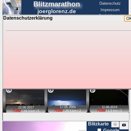
Blitzmarathon
Datenschutz
Impressum
joerglorenz.de
BerlinHimmel
Datenschutzerklärung
O
BerlinHimmel
Blitzmarathon
Am Himmel
☰
Luftfahrt
Gewitter über Berlin:
stärkste Blitze
Tipp:
Auf der Karte beim Einzelfoto können
Karte
Sie auf ihre Position tippen und sehen, wie
weit die gewählte Position zu den Blitzen auf dem Foto bzw.
im Video entfernt ist. Quelle der Blitzdaten:
kachelmannwetter
. Doppelklick auf Thumb zum Anzeigen.
📷
📷
📹
17.05.
2009
11.06.
2019
22.06.
2017
☈169
| 28,9 km |
2
☈165
| 1,5 km |
1
☈392
| 24,3 km |
5
Blitzkarte
☉
🗱
Google