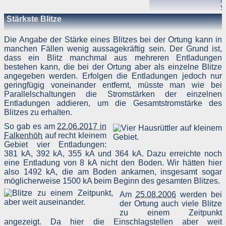
N
S
3
Stärkste Blitze
(
C
☈
-12 kA
2,26 km
B
Die Angabe der Stärke eines Blitzes bei der Ortung kann in
B
manchen Fällen wenig aussagekräftig sein. Der Grund ist,
A
dass ein Blitz manchmal aus mehreren Entladungen
2
bestehen kann, die bei der Ortung aber als einzelne Blitze
angegeben werden. Erfolgen die Entladungen jedoch nur
geringfügig voneinander entfernt, müsste man wie bei
Parallelschaltungen die Stromstärken der einzelnen
Entladungen addieren, um die Gesamtstromstärke des
Blitzes zu erhalten.
So gab es am
22.06.2017 in
Falkenhöh
auf recht kleinem
Gebiet vier Entladungen:
381 kA, 392 kA, 355 kA und 364 kA. Dazu erreichte noch
eine Entladung von 8 kA nicht den Boden. Wir hätten hier
also 1492 kA, die am Boden ankamen, insgesamt sogar
möglicherweise 1500 kA beim Beginn des gesamten Blitzes.
Am
25.08.2006
werden bei
der Ortung auch viele Blitze
zu einem Zeitpunkt
angezeigt. Da hier die Einschlagstellen aber weit