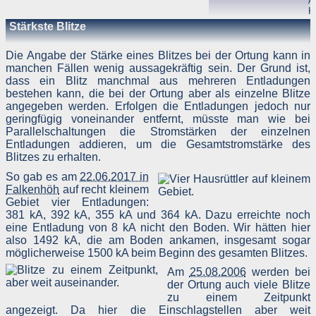
A
Menge der gesendeten Daten in Byte
K
Quelle/Verweis, von welchem Sie auf die Seite gelangten
S
Stärkste Blitze
Verwendeter Browser
3
Verwendetes Betriebssystem
☈
-11 kA
7,33 km
B
Verwendete IP-Adresse
A
Die Angabe der Stärke eines Blitzes bei der Ortung kann in
T
manchen Fällen wenig aussagekräftig sein. Der Grund ist,
Die Server-Logfiles werden für einige Zeit gespeichert un
3
dass ein Blitz manchmal aus mehreren Entladungen
anschließend gelöscht. Dies liegt in der Zuständigkeit des Provider
☈
-41 kA
7,35 km
B
bestehen kann, die bei der Ortung aber als einzelne Blitze
Strato AG, der Websitebetreiber nutzt diese Daten nicht. Strat
A
dazu:
angegeben werden. Erfolgen die Entladungen jedoch nur
T
DSGVO und Log-Daten: Welche Daten wir von Deinen Website
1
geringfügig voneinander entfernt, müsste man wie bei
Besuchern erheben und warum
Parallelschaltungen die Stromstärken der einzelnen
Datenschutzinformation
Entladungen addieren, um die Gesamtstromstärke des
Blitzes zu erhalten.
Der Websitebetreiber zeichnet die o. g. Daten selbst auf un
speichert sie für einige Zeit - aus Sicherheitsgründen um Angriff
So gab es am
22.06.2017 in
zu erkennen, um z. B. Missbrauchsfälle aufklären zu können un
Falkenhöh
auf recht kleinem
zur Qualitätssicherung um festzustellen, welche Seiten von wo wi
oft aufgerufen werden. Müssen Daten aus Beweisgründe
Gebiet vier Entladungen:
aufgehoben werden, sind sie solange von der Löschun
381 kA, 392 kA, 355 kA und 364 kA. Dazu erreichte noch
ausgenommen bis der Vorfall endgültig geklärt ist.
eine Entladung von 8 kA nicht den Boden. Wir hätten hier
also 1492 kA, die am Boden ankamen, insgesamt sogar
Reichweitenmessung & Cookies
möglicherweise 1500 kA beim Beginn des gesamten Blitzes.
Am
25.08.2006
werden bei
Eine Reichweitenmessung in diesem Sinne erfolgt durch de
der Ortung auch viele Blitze
Websitebetreiber nicht, es werden nur die Aufrufzahlen der Websit
und der Webseiten auf der Basis der Logfiles ohne direkt
zu einem Zeitpunkt
Verbindung zu Besuchern ausgewertet.
angezeigt. Da hier die Einschlagstellen aber weit