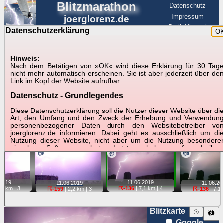
Blitzmarathon
Datenschutz
Impressum
joerglorenz.de
BerlinHimmel
Datenschutzerklärung
O
BerlinHimmel
Blitzmarathon
Am Himmel
☰
Luftfahrt
Hinweis:
Gewitter über Berlin:
Nach dem Betätigen von »OK« wird diese Erklärung für 30 Tag
nicht mehr automatisch erscheinen. Sie ist aber jederzeit über de
stärkste Blitze
Link im Kopf der Website aufrufbar.
Datenschutz - Grundlegendes
Tipp:
Auf der Karte beim Einzelfoto können
Karte
Sie auf ihre Position tippen und sehen, wie
Diese Datenschutzerklärung soll die Nutzer dieser Website über di
weit die gewählte Position zu den Blitzen auf dem Foto bzw.
Art, den Umfang und den Zweck der Erhebung und Verwendun
im Video entfernt ist. Quelle der Blitzdaten:
personenbezogener Daten durch den Websitebetreiber vo
kachelmannwetter
. Doppelklick auf Thumb zum Anzeigen.
joerglorenz.de informieren. Dabei geht es ausschließlich um di
Nutzung dieser Website, nicht aber um die Nutzung besondere
einzelner Softwareangebote. Letztere haben aufgrund ihre
📷
📹
📷
Funktionen Besonderheiten, so dass verschiedene Date
gespeichert werden müssen, die für das Funktionieren erforderlic
sind. Hier ist es wichtig, dass Sie selbst zum Testen diese
Funktionen möglichst erfundene Daten verwenden. Ansonsten wir
2019
11.06.
2019
11.06.
2019
11.06.
20
auf die spezifischen Besonderheiten beim jeweiligen Angebo
,2 km |
3
☈-136
| 7,1 km |
4
☈-159
| 2,2 km |
3
☈-136
| 7,1 
gesondert hingewiesen.
Generell gilt: Wenn Sie ein Angebot bei den Add-Ins nutzen, be
Blitzkarte
☉
🗱
dem Daten übertragen werden, werden diese Daten auf de
Google
Server joerglorenz.de gespeichert. Dies erfolgt in MySQL-Tabellen