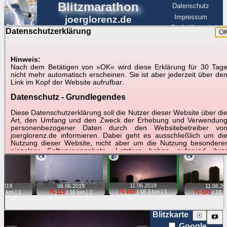
Blitzmarathon
Datenschutz
Impressum
joerglorenz.de
BerlinHimmel
Datenschutzerklärung
O
BerlinHimmel
Blitzmarathon
Am Himmel
☰
Luftfahrt
Hinweis:
Gewitter über Berlin:
Nach dem Betätigen von »OK« wird diese Erklärung für 30 Tag
nicht mehr automatisch erscheinen. Sie ist aber jederzeit über de
stärkste Blitze
Link im Kopf der Website aufrufbar.
Datenschutz - Grundlegendes
Tipp:
Auf der Karte beim Einzelfoto können
Karte
Sie auf ihre Position tippen und sehen, wie
Diese Datenschutzerklärung soll die Nutzer dieser Website über di
weit die gewählte Position zu den Blitzen auf dem Foto bzw.
Art, den Umfang und den Zweck der Erhebung und Verwendun
im Video entfernt ist. Quelle der Blitzdaten:
personenbezogener Daten durch den Websitebetreiber vo
kachelmannwetter
. Doppelklick auf Thumb zum Anzeigen.
joerglorenz.de informieren. Dabei geht es ausschließlich um di
Nutzung dieser Website, nicht aber um die Nutzung besondere
einzelner Softwareangebote. Letztere haben aufgrund ihre
📷
📹
📷
Funktionen Besonderheiten, so dass verschiedene Date
gespeichert werden müssen, die für das Funktionieren erforderlic
sind. Hier ist es wichtig, dass Sie selbst zum Testen diese
Funktionen möglichst erfundene Daten verwenden. Ansonsten wir
11.06.
2019
2019
06.06.
2019
11.06.
20
auf die spezifischen Besonderheiten beim jeweiligen Angebo
☈-103
| 18,3 km |
1
,7 km |
1
☈-113
| 10 km |
2
☈-103
| 18,2
gesondert hingewiesen.
Generell gilt: Wenn Sie ein Angebot bei den Add-Ins nutzen, be
Blitzkarte
☉
🗱
dem Daten übertragen werden, werden diese Daten auf de
Google
Server joerglorenz.de gespeichert. Dies erfolgt in MySQL-Tabellen