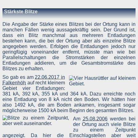
Menge der gesendeten Daten in Byte
Quelle/Verweis, von welchem Sie auf die Seite gelangten
Stärkste Blitze
Verwendeter Browser
Verwendetes Betriebssystem
Verwendete IP-Adresse
Die Angabe der Stärke eines Blitzes bei der Ortung kann in
manchen Fällen wenig aussagekräftig sein. Der Grund ist,
Die Server-Logfiles werden für einige Zeit gespeichert un
dass ein Blitz manchmal aus mehreren Entladungen
anschließend gelöscht. Dies liegt in der Zuständigkeit des Provider
bestehen kann, die bei der Ortung aber als einzelne Blitze
Strato AG, der Websitebetreiber nutzt diese Daten nicht. Strat
dazu:
angegeben werden. Erfolgen die Entladungen jedoch nur
DSGVO und Log-Daten: Welche Daten wir von Deinen Website
geringfügig voneinander entfernt, müsste man wie bei
Besuchern erheben und warum
Parallelschaltungen die Stromstärken der einzelnen
Datenschutzinformation
Entladungen addieren, um die Gesamtstromstärke des
Blitzes zu erhalten.
Der Websitebetreiber zeichnet die o. g. Daten selbst auf un
speichert sie für einige Zeit - aus Sicherheitsgründen um Angriff
So gab es am
22.06.2017 in
zu erkennen, um z. B. Missbrauchsfälle aufklären zu können un
Falkenhöh
auf recht kleinem
zur Qualitätssicherung um festzustellen, welche Seiten von wo wi
oft aufgerufen werden. Müssen Daten aus Beweisgründe
Gebiet vier Entladungen:
aufgehoben werden, sind sie solange von der Löschun
381 kA, 392 kA, 355 kA und 364 kA. Dazu erreichte noch
ausgenommen bis der Vorfall endgültig geklärt ist.
eine Entladung von 8 kA nicht den Boden. Wir hätten hier
also 1492 kA, die am Boden ankamen, insgesamt sogar
Reichweitenmessung & Cookies
möglicherweise 1500 kA beim Beginn des gesamten Blitzes.
Am
25.08.2006
werden bei
Eine Reichweitenmessung in diesem Sinne erfolgt durch de
der Ortung auch viele Blitze
Websitebetreiber nicht, es werden nur die Aufrufzahlen der Websit
und der Webseiten auf der Basis der Logfiles ohne direkt
zu einem Zeitpunkt
Verbindung zu Besuchern ausgewertet.
angezeigt. Da hier die Einschlagstellen aber weit