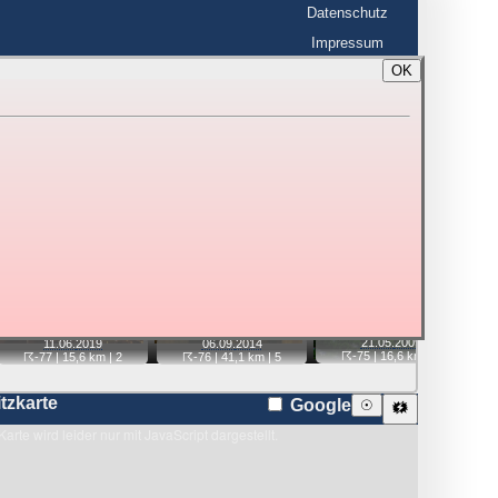
Datenschutz
Impressum
OK
BerlinHimmel
☰
tfahrt
Blitzmarathon
 zu den Blitzen auf dem Foto bzw. im
Karte
📷
📷
📷
📷
21.05.
2009
11.06.
2019
06.09.
2014
☈-75
| 16,6 km |
2
☈-77
| 15,6 km |
2
☈-76
| 41,1 km |
5
itzkarte
Google
☉
🗱
Karte wird leider nur mit JavaScript dargestellt.