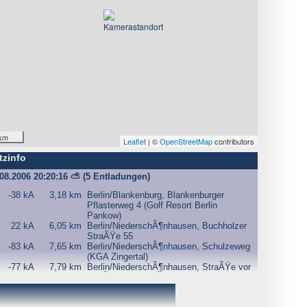
km
Leaflet
| ©
OpenStreetMap
contributors
tzinfo
.08.2006 20:20:16
⛅
(5 Entladungen)
-38 kA
3,18 km
Berlin/Blankenburg, Blankenburger
Pflasterweg 4 (Golf Resort Berlin
Pankow)
22 kA
6,05 km
Berlin/NiederschÃ¶nhausen, Buchholzer
StraÃŸe 55
-83 kA
7,65 km
Berlin/NiederschÃ¶nhausen, Schulzeweg
(KGA Zingertal)
-77 kA
7,79 km
Berlin/NiederschÃ¶nhausen, StraÃŸe vor
SchÃ¶nholz (SchÃ¼tzenverein
SchÃ¶nholzer Heide e.V.)
-21 kA
8,16 km
Berlin/NiederschÃ¶nhausen,