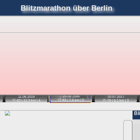
Blitzmarathon
über Berlin
joerglorenz.de
immel
Blitzmarathon
Am Himmel
Luf
hre Position tippen und sehen, wie weit die gewählte Position
etter
. Doppelklick auf Thumb zum Anzeigen.
📷
📷
📷
25.08.
2006
11.06.
2019
20.07.
2017
☈-83
| 7,6 km |
5
☈-83
| 22,3 km |
4
☈-79
| 6,1 km |
3
Bl
Die 