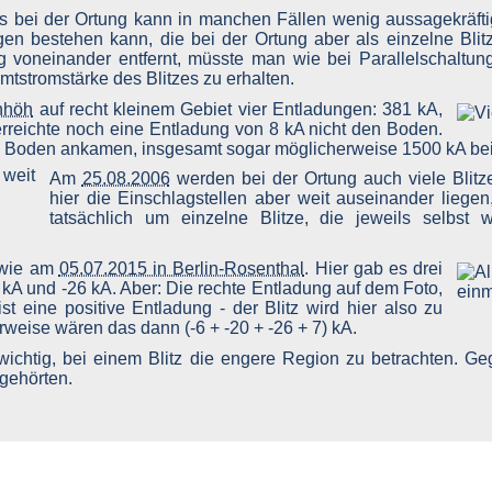
s bei der Ortung kann in manchen Fällen wenig aussagekräftig 
Tie
n bestehen kann, die bei der Ortung aber als einzelne Blit
g voneinander entfernt, müsste man wie bei Parallelschaltun
tstromstärke des Blitzes zu erhalten.
nhöh
auf recht kleinem Gebiet vier Entladungen: 381 kA,
rreichte noch eine Entladung von 8 kA nicht den Boden.
 am Boden ankamen, insgesamt sogar möglicherweise 1500 kA be
Am
25.08.2006
werden bei der Ortung auch viele Blitz
hier die Einschlagstellen aber weit auseinander liegen,
tatsächlich um einzelne Blitze, die jeweils selbst
n wie am
05.07.2015 in Berlin-Rosenthal
. Hier gab es drei
 kA und -26 kA. Aber: Die rechte Entladung auf dem Foto,
st eine positive Entladung - der Blitz wird hier also zu
rweise wären das dann (-6 + -20 + -26 + 7) kA.
wichtig, bei einem Blitz die engere Region zu betrachten. Ge
 gehörten.