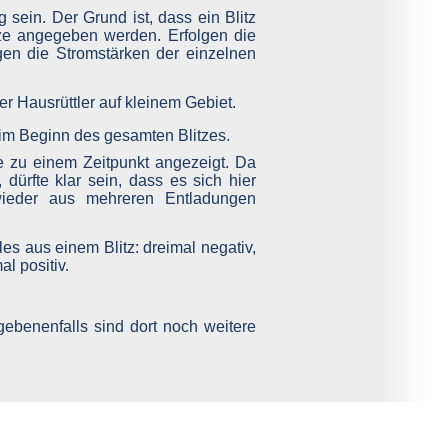
WodanstraÃŸe 64
sein. Der Grund ist, dass ein Blitz
f Florence, 126,5 mm in zwei Stunden in Tegel
ze angegeben werden. Erfolgen die
gen die Stromstärken der einzelnen
im Beginn des gesamten Blitzes.
e zu einem Zeitpunkt angezeigt. Da
 dürfte klar sein, dass es sich hier
 wieder aus mehreren Entladungen
gebenenfalls sind dort noch weitere