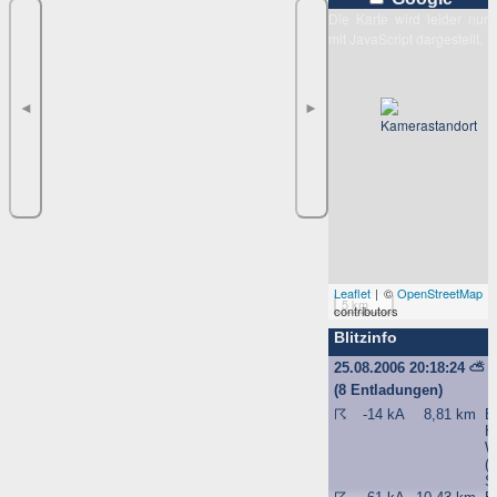
Die Karte wird leider nur
mit JavaScript dargestellt.
◄
►
Leaflet
| ©
OpenStreetMap
5 km
contributors
Blitzinfo
25.08.2006 20:18:24
⛅
(8 Entladungen)
☈
-14 kA
8,81 km
B
H
W
(
S