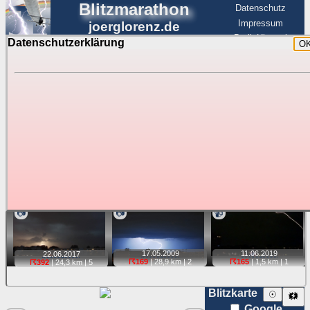
Blitzmarathon
Datenschutz
Impressum
joerglorenz.de
BerlinHimmel
Datenschutzerklärung
O
BerlinHimmel
Blitzmarathon
Am Himmel
☰
Luftfahrt
Gewitter über Berlin:
stärkste Blitze
Tipp:
Auf der Karte beim Einzelfoto können
Karte
Sie auf ihre Position tippen und sehen, wie
weit die gewählte Position zu den Blitzen auf dem Foto bzw.
im Video entfernt ist. Quelle der Blitzdaten:
kachelmannwetter
. Doppelklick auf Thumb zum Anzeigen.
📷
📷
📹
17.05.
2009
11.06.
2019
22.06.
2017
☈169
| 28,9 km |
2
☈165
| 1,5 km |
1
☈392
| 24,3 km |
5
Blitzkarte
☉
🗱
Google