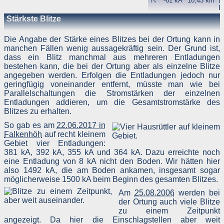
☈
-61 kA
10,43 km
B
B
4
Stärkste Blitze
☈
-13 kA
10,53 km
B
G
(
Die Angabe der Stärke eines Blitzes bei der Ortung kann in
e
manchen Fällen wenig aussagekräftig sein. Der Grund ist,
V.
dass ein Blitz manchmal aus mehreren Entladungen
☈
-20 kA
12,9 km
B
bestehen kann, die bei der Ortung aber als einzelne Blitze
Z
angegeben werden. Erfolgen die Entladungen jedoch nur
1
☈
-11 kA
30,8 km
P
geringfügig voneinander entfernt, müsste man wie bei
☈
-10 kA
33,14 km
P
Parallelschaltungen die Stromstärken der einzelnen
(
Entladungen addieren, um die Gesamtstromstärke des
W
Blitzes zu erhalten.
☈
-9 kA
34,04 km
P
P
So gab es am
22.06.2017 in
C
Falkenhöh
auf recht kleinem
☈
-10 kA
34,19 km
P
P
Gebiet vier Entladungen:
C
381 kA, 392 kA, 355 kA und 364 kA. Dazu erreichte noch
eine Entladung von 8 kA nicht den Boden. Wir hätten hier
Tief Florence, 126,5
also 1492 kA, die am Boden ankamen, insgesamt sogar
mm in zwei Stunden in
möglicherweise 1500 kA beim Beginn des gesamten Blitzes.
Tegel
Am
25.08.2006
werden bei
der Ortung auch viele Blitze
zu einem Zeitpunkt
angezeigt. Da hier die Einschlagstellen aber weit