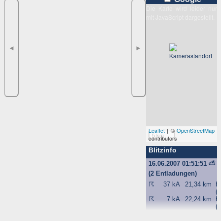
Die Karte wird leider nur
mit JavaScript dargestellt.
◄
►
Leaflet
| ©
OpenStreetMap
5 km
contributors
Blitzinfo
16.06.2007 01:51:51
⛅
(2 Entladungen)
☈
37 kA
21,34 km
H
(
☈
7 kA
22,24 km
H
(