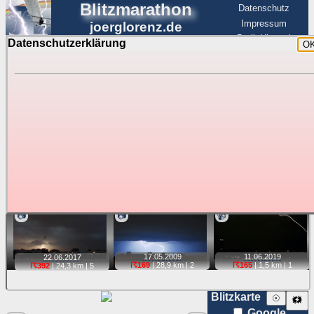
Blitzmarathon
Datenschutz
Impressum
joerglorenz.de
BerlinHimmel
Datenschutzerklärung
O
BerlinHimmel
Blitzmarathon
Am Himmel
☰
Luftfahrt
Gewitter über Berlin:
stärkste Blitze
Tipp:
Auf der Karte beim Einzelfoto können
Karte
Sie auf ihre Position tippen und sehen, wie
weit die gewählte Position zu den Blitzen auf dem Foto bzw.
im Video entfernt ist. Quelle der Blitzdaten:
kachelmannwetter
. Doppelklick auf Thumb zum Anzeigen.
📷
📷
📹
17.05.
2009
11.06.
2019
22.06.
2017
☈169
| 28,9 km |
2
☈165
| 1,5 km |
1
☈392
| 24,3 km |
5
Blitzkarte
☉
🗱
Google