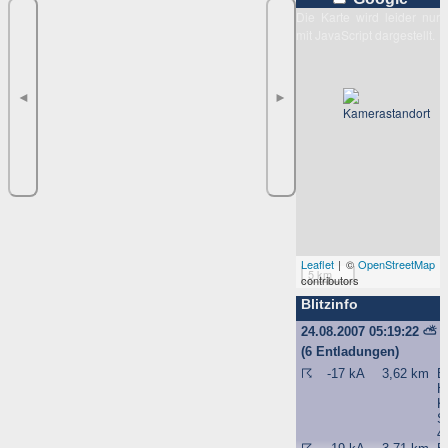
Die Karte wird leider nur
mit JavaScript dargestellt.
◄
►
Leaflet
| ©
OpenStreetMap
5 km
contributors
Blitzinfo
24.08.2007 05:19:22
⛅
(6 Entladungen)
☈
-17 kA
3,62 km
Be
H
K
S
4