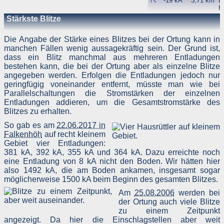
☈
-19 kA
3,71 km
Be
H
Z
Stärkste Blitze
S
2
▸
Die Angabe der Stärke eines Blitzes bei der Ortung kann in
r
manchen Fällen wenig aussagekräftig sein. Der Grund ist,
Bl
dass ein Blitz manchmal aus mehreren Entladungen
☈
-11 kA
5,71 km
B
bestehen kann, die bei der Ortung aber als einzelne Blitze
S
angegeben werden. Erfolgen die Entladungen jedoch nur
(
B
geringfügig voneinander entfernt, müsste man wie bei
L
Parallelschaltungen die Stromstärken der einzelnen
☈
-9 kA
5,98 km
B
Entladungen addieren, um die Gesamtstromstärke des
D
Blitzes zu erhalten.
2
▸
So gab es am
22.06.2017 in
li
Falkenhöh
auf recht kleinem
Bl
☈
-34 kA
6,16 km
B
Gebiet vier Entladungen:
H
381 kA, 392 kA, 355 kA und 364 kA. Dazu erreichte noch
4
eine Entladung von 8 kA nicht den Boden. Wir hätten hier
☈
-17 kA
6,7 km
B
also 1492 kA, die am Boden ankamen, insgesamt sogar
B
möglicherweise 1500 kA beim Beginn des gesamten Blitzes.
S
(
Am
25.08.2006
werden bei
der Ortung auch viele Blitze
zu einem Zeitpunkt
angezeigt. Da hier die Einschlagstellen aber weit