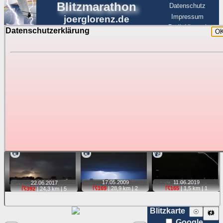
Blitzmarathon
Datenschutz
Impressum
joerglorenz.de
BerlinHimmel
Datenschutzerklärung
O
BerlinHimmel
Blitzmarathon
Am Himmel
☰
Luftfahrt
Gewitter über Berlin:
stärkste Blitze
Tipp:
Auf der Karte beim Einzelfoto können
Karte
Sie auf ihre Position tippen und sehen, wie
weit die gewählte Position zu den Blitzen auf dem Foto bzw.
im Video entfernt ist. Quelle der Blitzdaten:
kachelmannwetter
. Doppelklick auf Thumb zum Anzeigen.
📷
📷
📹
17.05.
2009
11.06.
2019
22.06.
2017
☈169
| 28,9 km |
2
☈165
| 1,5 km |
1
☈392
| 24,3 km |
5
Blitzkarte
☉
🗱
Google