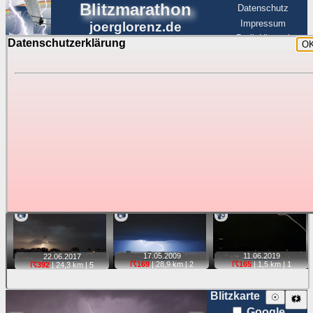
Blitzmarathon
Datenschutz
Impressum
joerglorenz.de
BerlinHimmel
Datenschutzerklärung
O
BerlinHimmel
Blitzmarathon
Am Himmel
☰
Luftfahrt
Gewitter über Berlin:
stärkste Blitze
Tipp:
Auf der Karte beim Einzelfoto können
Karte
Sie auf ihre Position tippen und sehen, wie
weit die gewählte Position zu den Blitzen auf dem Foto bzw.
im Video entfernt ist. Quelle der Blitzdaten:
kachelmannwetter
. Doppelklick auf Thumb zum Anzeigen.
📷
📷
📹
17.05.
2009
11.06.
2019
22.06.
2017
☈169
| 28,9 km |
2
☈165
| 1,5 km |
1
☈392
| 24,3 km |
5
Blitzkarte
☉
🗱
Google