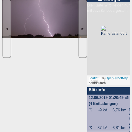
Die Karte wird leider nur
mit JavaScript dargestellt.
◄
►
Leaflet
| ©
OpenStreetMap
5 km
contributors
Blitzinfo
12.06.2019 01:20:49
⛅
(4 Entladungen)
☈
-9 kA
6,76 km
B
A
K
2
☈
-37 kA
6,81 km
B