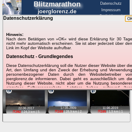
Blitzmarathon
Datenschutz
Impressum
joerglorenz.de
BerlinHimmel
Datenschutzerklärung
O
BerlinHimmel
Blitzmarathon
Am Himmel
☰
Luftfahrt
Hinweis:
Gewitter über Berlin:
Nach dem Betätigen von »OK« wird diese Erklärung für 30 Tag
nicht mehr automatisch erscheinen. Sie ist aber jederzeit über de
stärkste Blitze
Link im Kopf der Website aufrufbar.
Datenschutz - Grundlegendes
Tipp:
Auf der Karte beim Einzelfoto können
Karte
Sie auf ihre Position tippen und sehen, wie
Diese Datenschutzerklärung soll die Nutzer dieser Website über di
weit die gewählte Position zu den Blitzen auf dem Foto bzw.
Art, den Umfang und den Zweck der Erhebung und Verwendun
im Video entfernt ist. Quelle der Blitzdaten:
personenbezogener Daten durch den Websitebetreiber vo
kachelmannwetter
. Doppelklick auf Thumb zum Anzeigen.
joerglorenz.de informieren. Dabei geht es ausschließlich um di
Nutzung dieser Website, nicht aber um die Nutzung besondere
einzelner Softwareangebote. Letztere haben aufgrund ihre
📷
📷
📹
Funktionen Besonderheiten, so dass verschiedene Date
gespeichert werden müssen, die für das Funktionieren erforderlic
sind. Hier ist es wichtig, dass Sie selbst zum Testen diese
Funktionen möglichst erfundene Daten verwenden. Ansonsten wir
17.05.
2009
11.06.
2019
22.06.
2017
auf die spezifischen Besonderheiten beim jeweiligen Angebo
☈169
| 28,9 km |
2
☈165
| 1,5 km |
1
☈392
| 24,3 km |
5
gesondert hingewiesen.
Generell gilt: Wenn Sie ein Angebot bei den Add-Ins nutzen, be
dem Daten übertragen werden, werden diese Daten auf de
Server joerglorenz.de gespeichert. Dies erfolgt in MySQL-Tabellen