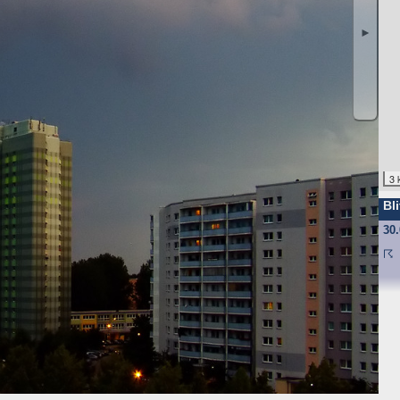
ufgrund unseres berechtigten Interesses (s. Art. 6 Abs. 1 lit. f. DSGV
gende Daten werden so protokolliert:
►
angten
nd anschließend gelöscht. Dies liegt in der Zuständigkeit des Provider
3 
ebsite-Besuchern erheben und warum
Bli
f und speichert sie für einige Zeit - aus Sicherheitsgründen um Angr
30
elche Seiten von wo wie oft aufgerufen werden. Müssen Daten aus Be
st.
☈
 den Websitebetreiber nicht, es werden nur die Aufrufzahlen der We
f Ihrem Endgerät gespeichert werden. Ihr Browser greift auf diese Date
mit einer ID (zufällige Zeichenfolge, PHPSESSID), damit Sie beim a
d nicht enthalten; der Cookie verfällt sofort mit dem Beenden der Bro