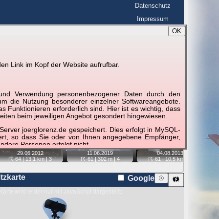
Datenschutz
Impressum
OK
BerlinHimmel
☰
tfahrt
Blitzmarathon
en Link im Kopf der Website aufrufbar.
 zu den Blitzen auf dem Foto bzw. im
Karte
g und Verwendung personenbezogener Daten durch den
r um die Nutzung besonderer einzelner Softwareangebote.
unktionieren erforderlich sind. Hier ist es wichtig, dass
eiten beim jeweiligen Angebot gesondert hingewiesen.
📷
📹
📷
📷
erver joerglorenz.de gespeichert. Dies erfolgt in MySQL-
hert, so dass Sie oder von Ihnen angegebene Empfänger,
ndere Personen erfolgt nicht.
11.06.
2019
29.06.
2012
04.08.
2013
sprechend der gesetzlichen Vorschriften. Da durch neue
☈-61
| 302 m |
4
☈-64
| 13,1 km |
3
☈-61
| 10,5 km |
2
nommen werden können, empfehlen wir Ihnen, sich die
itzkarte
Google
☉
🗱
Karte wird leider nur mit JavaScript dargestellt.