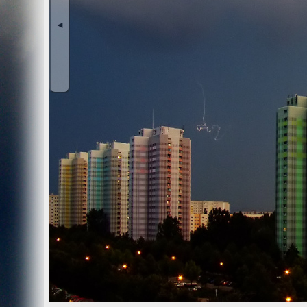
Wir, der Websitebetreiber bzw. Seitenprovider, erheben a
als „Server-Logfiles“ auf dem Server der Website ab. Fol
◄
Besuchte Website und besuchte Webseite
Uhrzeit zum Zeitpunkt des Zugriffes
Menge der gesendeten Daten in Byte
Quelle/Verweis, von welchem Sie auf die Seite gel
Verwendeter Browser
Verwendetes Betriebssystem
Verwendete IP-Adresse
Die Server-Logfiles werden für einige Zeit gespeichert u
Strato dazu:
DSGVO und Log-Daten: Welche Daten wir von Deinen W
Datenschutzinformation
Der Websitebetreiber zeichnet die o. g. Daten selbst au
können und zur Qualitätssicherung um festzustellen, w
Löschung ausgenommen bis der Vorfall endgültig geklärt i
Reichweitenmessung & Cookies
Eine Reichweitenmessung in diesem Sinne erfolgt durch
direkte Verbindung zu Besuchern ausgewertet.
Bei Cookies handelt es sich um kleine Dateien, welche au
Diese Website verwendet ausschließlich einen Cookie 
identifiziert werden können. Andere Daten als die ID sin