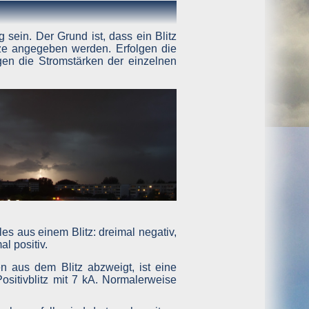
rklärung, dass dieser Cookie gespeichert wird, nicht bei
sein. Der Grund ist, dass ein Blitz
ze angegeben werden. Erfolgen die
wenn Sie entsprechende Einstellungen vornehmen. Wenn Sie
gen die Stromstärken der einzelnen
 erscheint, merkt man das Fehlen der Cookies sonst aber
hnen zurückverfolgt werden können – also beispielsweise
den sollten, grundsätzlich nicht weiter.
 Betreiber wahrnehmen, werden diese erforderlich. Diese
 dem Server gespeichert und nach der Übertragung sofort
.
n aus dem Blitz abzweigt, ist eine
Positivblitz mit 7 kA. Normalerweise