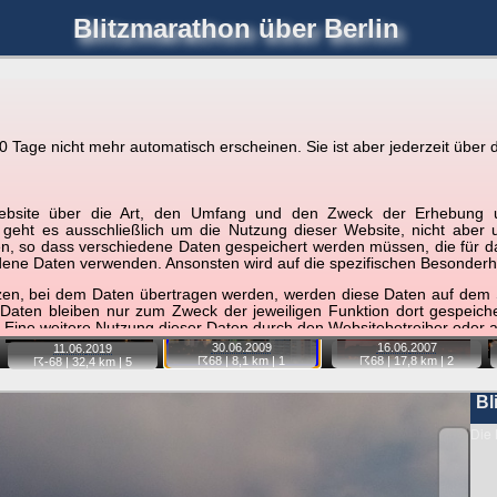
Blitzmarathon
über Berlin
joerglorenz.de
immel
Blitzmarathon
Am Himmel
Luf
Tage nicht mehr automatisch erscheinen. Sie ist aber jederzeit über d
hre Position tippen und sehen, wie weit die gewählte Position
r Website über die Art, den Umfang und den Zweck der Erhebun
etter
. Doppelklick auf Thumb zum Anzeigen.
i geht es ausschließlich um die Nutzung dieser Website, nicht abe
, so dass verschiedene Daten gespeichert werden müssen, die für das F
ndene Daten verwenden. Ansonsten wird auf die spezifischen Besonderh
📷
📷
📷
tzen, bei dem Daten übertragen werden, werden diese Daten auf dem S
 Daten bleiben nur zum Zweck der jeweiligen Funktion dort gespeic
 Eine weitere Nutzung dieser Daten durch den Websitebetreiber oder a
30.06.
2009
16.06.
2007
11.06.
2019
nst und behandelt Ihre personenbezogenen Daten vertraulich und ent
☈68
| 8,1 km |
1
☈68
| 17,8 km |
2
☈-68
| 32,4 km |
5
ieser Webseite Änderungen an dieser Datenschutzerklärung vorge
 durchzulesen.
Bl
zogene Daten” oder “Verarbeitung”) finden Sie in Art. 4 DSGVO.
Die 