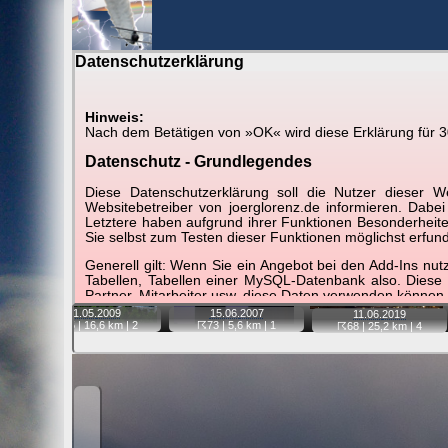
Datenschutzerklärung
BerlinH
Hinweis:
Nach dem Betätigen von »OK« wird diese Erklärung für 30 
Gewitter über Berlin:
stärkste Blitze
Datenschutz - Grundlegendes
Tipp:
Auf der Karte beim Einzelfoto können Sie auf i
Diese Datenschutzerklärung soll die Nutzer diese
Video entfernt ist. Quelle der Blitzdaten:
kachelmannw
Websitebetreiber von joerglorenz.de informieren. Dabe
Letztere haben aufgrund ihrer Funktionen Besonderheiten
Sie selbst zum Testen dieser Funktionen möglichst erfu
📷
📷
📷
Generell gilt: Wenn Sie ein Angebot bei den Add-Ins nu
Tabellen, Tabellen einer MySQL-Datenbank also. Diese
Partner, Mitarbeiter usw. diese Daten verwenden können.
21.05.
2009
15.06.
2007
11.06.
2019
Der Websitebetreiber nimmt Ihren Datenschutz sehr er
☈-75
| 16,6 km |
2
☈73
| 5,6 km |
1
☈68
| 25,2 km |
4
Technologien und die ständige Weiterentwicklung d
Datenschutzerklärung in regelmäßigen Abständen wieder
Definitionen der verwendeten Begriffe (z.B. “personenbe
Zugriffsdaten