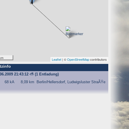
O) Daten über Zugriffe auf die Website und speichern diese
s Strato AG, der Websitebetreiber nutzt diese Daten nicht.
km
Leaflet
| ©
OpenStreetMap
contributors
tzinfo
iffe zu erkennen, um z. B. Missbrauchsfälle aufklären zu
.06.2009 21:43:12
⛅
(1 Entladung)
weisgründen aufgehoben werden, sind sie solange von der
68 kA
8,09 km
Berlin/Hellersdorf, Ludwigsluster StraÃŸe
bsite und der Webseiten auf der Basis der Logfiles ohne
ien zu.
ktuellen Besuch der Website durch die einzelnen Seiten
wsersitzung. Benötigt wird der Cookie allerdings auch nur,