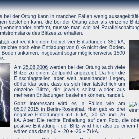
t senden. So müssen Sie bei einem Fehler nicht alles neu ausfüllen.
st, dass Sie diese Datenschutzerklärung gesehen haben, damit diese E
s bei der Ortung kann in manchen Fällen wenig aussagekräftig 
nicht zuzulassen.
n bestehen kann, die bei der Ortung aber als einzelne Blit
 Funktionen dieser Website ohne Einschränkungen zugreifen können, 
g voneinander entfernt, müsste man wie bei Parallelschaltun
önnen, dass die Datenschutzerklärung bei jedem Aufruf der Website
tstromstärke des Blitzes zu erhalten.
nhöh
auf recht kleinem Gebiet vier Entladungen: 381 kA,
r Daten
rreichte noch eine Entladung von 8 kA nicht den Boden.
 am Boden ankamen, insgesamt sogar möglicherweise 1500
es.
onen, welche dazu dienen, Ihre Person zu bestimmen und welche zu I
Am
25.08.2006
werden bei der Ortung auch viele
Blitze zu einem Zeitpunkt angezeigt. Da hier die
n irgendeiner Form beim Aufruf bzw. Nutzen der Website übertragen wer
Einschlagstellen aber weit auseinander liegen,
 Ihrer Person notwendig. Erst wenn Sie eine Kontaktmöglichkeit zum
dürfte klar sein, dass es sich hier tatsächlich um
um Betreiber, werden also nur während des Übertragungsvorganges auf
einzelne Blitze, die jeweils selbst wieder aus
mehreren Entladungen bestehen können, handelt.
Vorgangs und ansonsten nicht genutzt, also auch nicht weitergegeben
Ganz interessant wird es in Fällen wie am
05.07.2015 in Berlin-Rosenthal
. Hier gab es drei
negative Entladungen mit -6 kA, -20 kA und -26
kA. Aber: Die rechte Entladung auf dem Foto, die obe
positive Entladung - der Blitz wird hier also zu einem 
wären das dann (-6 + -20 + -26 + 7) kA.