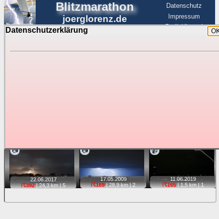
Blitzmarathon
Datenschutz
Impressum
joerglorenz.de
BerlinHimmel
Datenschutzerklärung
O
BerlinHimmel
Blitzmarathon
Am Himmel
☰
Luftfahrt
Gewitter über Berlin:
stärkste Blitze
Tipp:
Auf der Karte beim Einzelfoto können
Karte
Sie auf ihre Position tippen und sehen, wie
weit die gewählte Position zu den Blitzen auf dem Foto bzw.
im Video entfernt ist. Quelle der Blitzdaten:
kachelmannwetter
. Doppelklick auf Thumb zum Anzeigen.
📷
📷
📹
17.05.
2009
11.06.
2019
22.06.
2017
☈169
| 28,9 km |
2
☈165
| 1,5 km |
1
☈392
| 24,3 km |
5