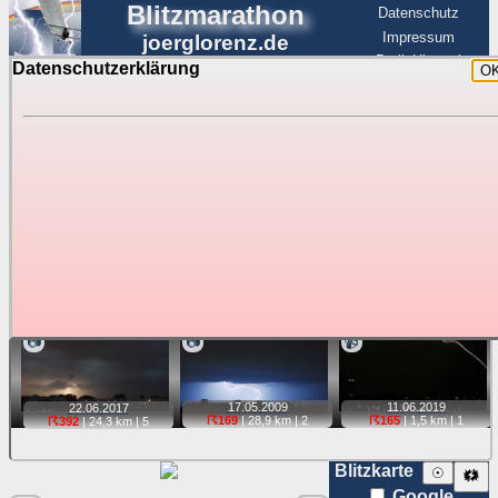
Blitzmarathon
Datenschutz
Impressum
joerglorenz.de
BerlinHimmel
Datenschutzerklärung
O
BerlinHimmel
Blitzmarathon
Am Himmel
☰
Luftfahrt
Gewitter über Berlin:
stärkste Blitze
Tipp:
Auf der Karte beim Einzelfoto können
Karte
Sie auf ihre Position tippen und sehen, wie
weit die gewählte Position zu den Blitzen auf dem Foto bzw.
im Video entfernt ist. Quelle der Blitzdaten:
kachelmannwetter
. Doppelklick auf Thumb zum Anzeigen.
📷
📷
📹
17.05.
2009
11.06.
2019
22.06.
2017
☈169
| 28,9 km |
2
☈165
| 1,5 km |
1
☈392
| 24,3 km |
5
Blitzkarte
☉
🗱
Google