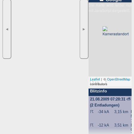
Die Karte wird leider nur
mit JavaScript dargestellt.
◄
►
Leaflet
| ©
OpenStreetMap
5 km
contributors
Blitzinfo
21.08.2009 07:28:31
⛅
(2 Entladungen)
☈
-34 kA
3,15 km
B
M
1
☈
-12 kA
3,51 km
B
G