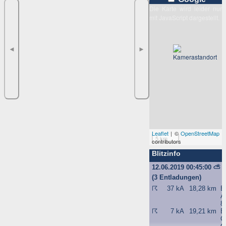
Die Karte wird leider nur
mit JavaScript dargestellt.
◄
►
Leaflet
| ©
OpenStreetMap
5 km
contributors
Blitzinfo
12.06.2019 00:45:00
⛅
(3 Entladungen)
☈
37 kA
18,28 km
B
A
8
☈
7 kA
19,21 km
B
C